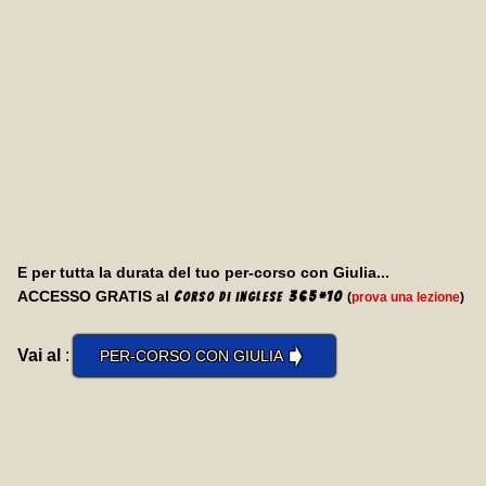
E per tutta la durata del tuo per-corso con Giulia...
ACCESSO GRATIS al
C
365
*
10
(
prova una lezione
)
orso di inglese
➧
Vai al
:
PER-CORSO CON GIULIA