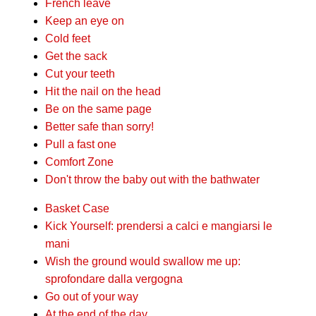
French leave
Keep an eye on
Cold feet
Get the sack
Cut your teeth
Hit the nail on the head
Be on the same page
Better safe than sorry!
Pull a fast one
Comfort Zone
Don't throw the baby out with the bathwater
Basket Case
Kick Yourself: prendersi a calci e mangiarsi le
mani
Wish the ground would swallow me up:
sprofondare dalla vergogna
Go out of your way
At the end of the day