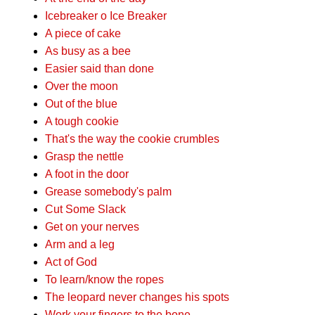
Icebreaker o Ice Breaker
A piece of cake
As busy as a bee
Easier said than done
Over the moon
Out of the blue
A tough cookie
That's the way the cookie crumbles
Grasp the nettle
A foot in the door
Grease somebody's palm
Cut Some Slack
Get on your nerves
Arm and a leg
Act of God
To learn/know the ropes
The leopard never changes his spots
Work your fingers to the bone