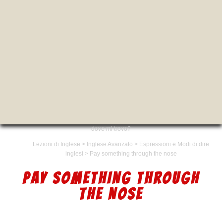
dove mi trovo?
Lezioni di Inglese
>
Inglese Avanzato
>
Espressioni e Modi di dire
inglesi
>
Pay something through the nose
PAY SOMETHING THROUGH
THE NOSE