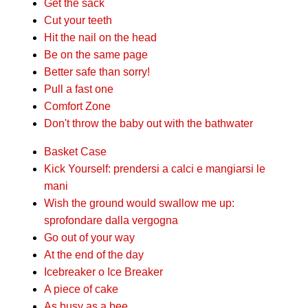
Get the sack
Cut your teeth
Hit the nail on the head
Be on the same page
Better safe than sorry!
Pull a fast one
Comfort Zone
Don't throw the baby out with the bathwater
Basket Case
Kick Yourself: prendersi a calci e mangiarsi le
mani
Wish the ground would swallow me up:
sprofondare dalla vergogna
Go out of your way
At the end of the day
Icebreaker o Ice Breaker
A piece of cake
As busy as a bee