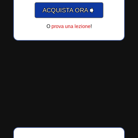
➧
ACQUISTA ORA
O
prova una lezione
!