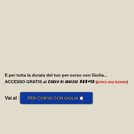
E per tutta la durata del tuo per-corso con Giulia...
ACCESSO GRATIS al
C
365
*
10
(
prova una lezione
)
orso di inglese
➧
Vai al
:
PER-CORSO CON GIULIA