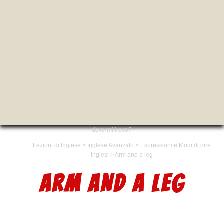
dove mi trovo?
Lezioni di Inglese
>
Inglese Avanzato
>
Espressioni e Modi di dire
inglesi
>
Arm and a leg
ARM AND A LEG