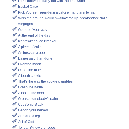
Don't throw the baby out with the bathwater
Basket Case
Kick Yourself: prendersi a calci e mangiarsi le mani
Wish the ground would swallow me up: sprofondare dalla
vergogna
Go out of your way
At the end of the day
Icebreaker o Ice Breaker
A piece of cake
As busy as a bee
Easier said than done
Over the moon
Out of the blue
A tough cookie
That's the way the cookie crumbles
Grasp the nettle
A foot in the door
Grease somebody's palm
Cut Some Slack
Get on your nerves
Arm and a leg
Act of God
To learn/know the ropes