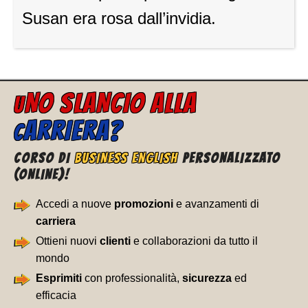
Susan era rosa dall’invidia.
NO SLANCIO ALLA
U
ARRIERA?
C
CORSO DI
BUSINESS ENGLISH
PERSONALIZZATO
(ONLINE)!
Accedi a nuove
promozioni
e avanzamenti di
carriera
Ottieni nuovi
clienti
e collaborazioni da tutto il
mondo
Esprimiti
con professionalità,
sicurezza
ed
efficacia