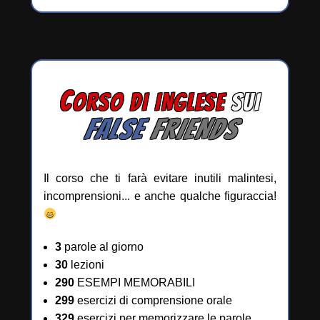
C
ORSO DI INGLESE
SUI
FALSE
FRIENDS
Il corso che ti farà evitare inutili malintesi,
incomprensioni... e anche qualche figuraccia!
3
parole al giorno
30
lezioni
290
ESEMPI MEMORABILI
299
esercizi di comprensione orale
329
esercizi per memorizzare le parole