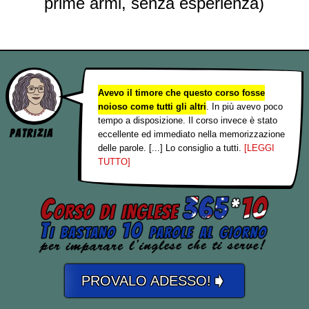
prime armi, senza esperienza)
Avevo il timore che questo corso fosse
noioso come tutti gli altri
. In più avevo poco
tempo a disposizione. Il corso invece è stato
Patrizia
eccellente ed immediato nella memorizzazione
delle parole. [...] Lo consiglio a tutti.
[LEGGI
TUTTO]
➧
PROVALO ADESSO!