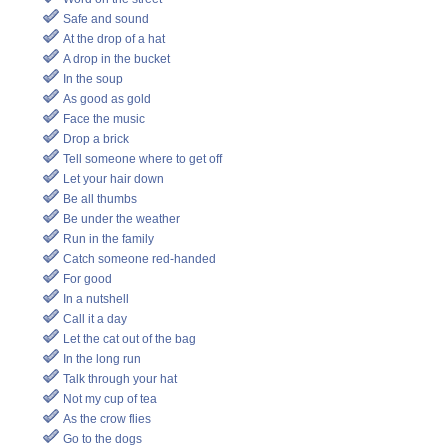
Safe and sound
At the drop of a hat
A drop in the bucket
In the soup
As good as gold
Face the music
Drop a brick
Tell someone where to get off
Let your hair down
Be all thumbs
Be under the weather
Run in the family
Catch someone red-handed
For good
In a nutshell
Call it a day
Let the cat out of the bag
In the long run
Talk through your hat
Not my cup of tea
As the crow flies
Go to the dogs