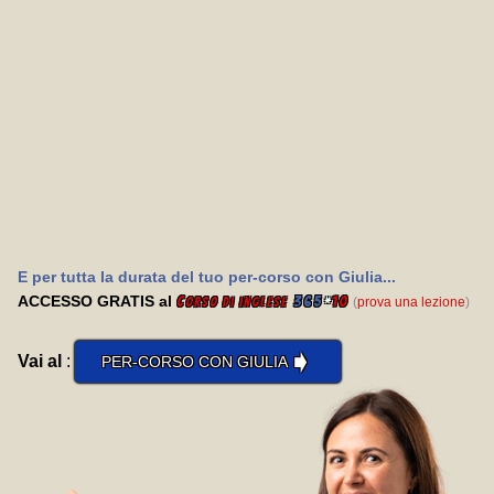
E per tutta la durata del tuo per-corso con Giulia...
ACCESSO GRATIS al
C
365
*
10
(
prova una lezione
)
orso di inglese
➧
Vai al
:
PER-CORSO CON GIULIA