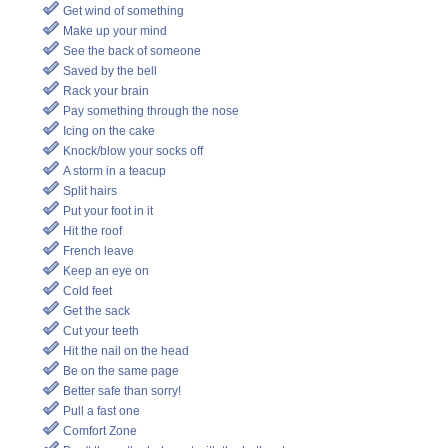
Get wind of something
Make up your mind
See the back of someone
Saved by the bell
Rack your brain
Pay something through the nose
Icing on the cake
Knock/blow your socks off
A storm in a teacup
Split hairs
Put your foot in it
Hit the roof
French leave
Keep an eye on
Cold feet
Get the sack
Cut your teeth
Hit the nail on the head
Be on the same page
Better safe than sorry!
Pull a fast one
Comfort Zone