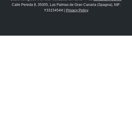
Calle Pereda 8, 35005, Las Palmas de Gran Canaria (Spagna), NIF:
Y3315454H |
Privacy Policy