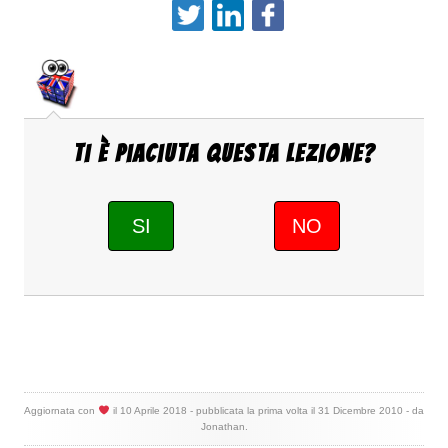
Ti è piaciuta questa Lezione?
SI
NO
Aggiornata con
il
10 Aprile 2018
- pubblicata la prima volta il
31 Dicembre 2010
- da
Jonathan
.