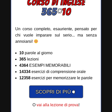
C
ORSO DI INGLESE
365
*
10
Un corso completo, esauriente, pensato per
chi vuole imparare sul serio... ma senza
annoiarsi!
10
parole al giorno
365
lezioni
4364
ESEMPI MEMORABILI
14334
esercizi di comprensione orale
12358
esercizi per memorizzare le parole
➧
SCOPRI DI PIÙ
O
vai alla lezione di prova
!