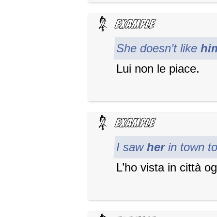
She doesn’t like
hi
Lui non le piace.
I saw
her
in town t
L’ho vista in città og