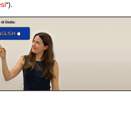
si
“).
 di Giulia:
➧
NGLISH