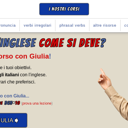
I NOSTRI CORSI
ronuncia
verbi irregolari
phrasal verbs
altre risorse
co
'INGLESE
COME SI DEVE
?
Corso con Giulia
!
e i tuoi obiettivi.
li italiani
con l'inglese.
rari che preferisci.
o con Giulia...
365
*
10
se
(
prova una lezione
)
➧
ULIA