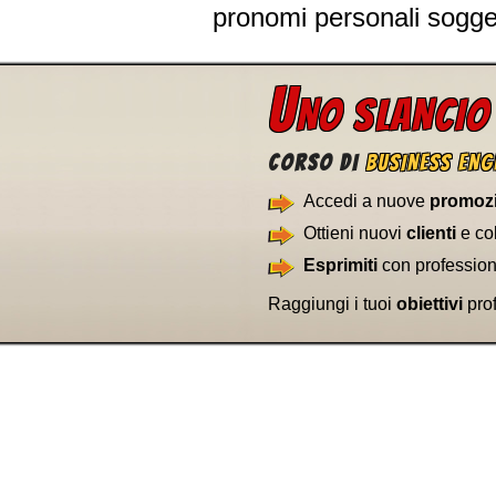
pronomi personali sogget
U
NO SLANCIO
CORSO DI
BUSINESS ENG
Accedi a nuove
promoz
Ottieni nuovi
clienti
e col
Esprimiti
con profession
Raggiungi i tuoi
obiettivi
pro