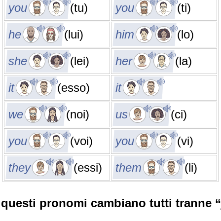
you
(tu)
you
(ti)
he
(lui)
him
(lo)
she
(lei)
her
(la)
it
(esso)
it
we
(noi)
us
(ci)
you
(voi)
you
(vi)
they
(essi)
them
(li)
questi pronomi cambiano tutti tranne “