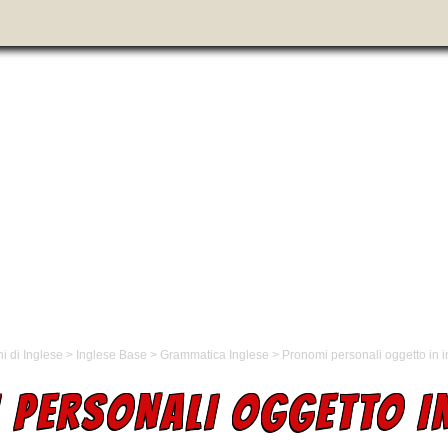
i di Inglese
>
Inglese Base
>
Grammatica Inglese
>
Pronomi personali oggetto in 
 PERSONALI OGGETTO IN