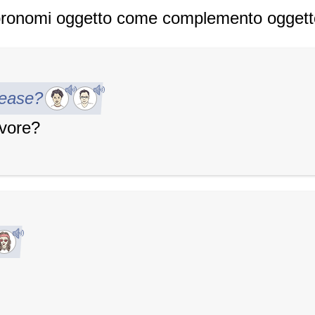
 pronomi oggetto come complemento ogget
lease?
avore?