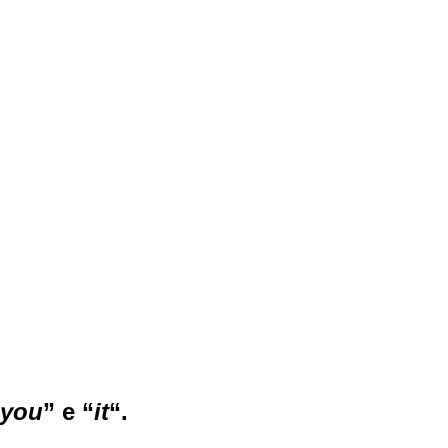
you
” e “
it
“.