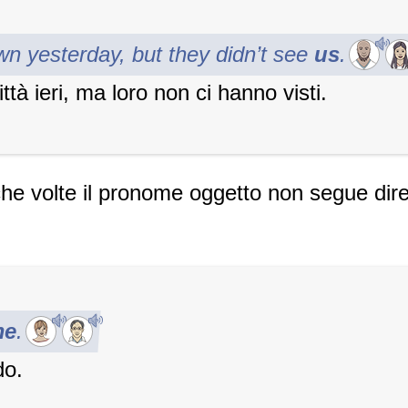
own yesterday, but they didn’t see
us
.
ittà ieri, ma loro non ci hanno visti.
che volte il pronome oggetto non segue dir
me
.
do.