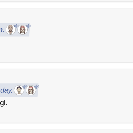
m
.
oday.
gi.