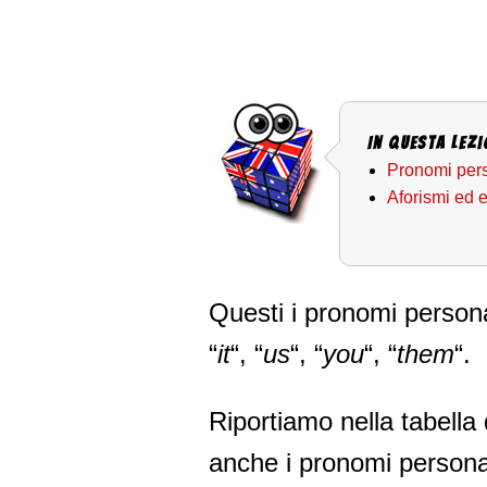
In questa Lezi
Pronomi pers
Aforismi ed 
Questi i pronomi persona
“
it
“, “
us
“, “
you
“, “
them
“.
Riportiamo nella tabella 
anche i pronomi personal