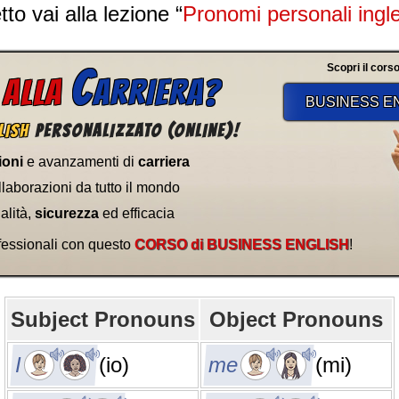
to vai alla lezione “
Pronomi personali ingle
C
Scopri il corso
 ALLA
ARRIERA?
BUSINESS E
LISH
PERSONALIZZATO (ONLINE)!
ioni
e avanzamenti di
carriera
laborazioni da tutto il mondo
alità,
sicurezza
ed efficacia
fessionali con questo
CORSO di BUSINESS ENGLISH
!
Subject Pronouns
Object Pronouns
I
(io)
me
(mi)