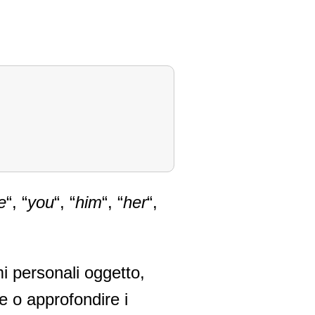
e
“, “
you
“, “
him
“, “
her
“,
mi personali oggetto,
re o approfondire i