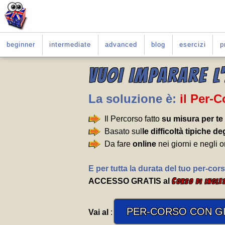
beginner
intermediate
advanced
blog
esercizi
p
VUOI IMPARARE L
La soluzione è:
il Per-
Il Percorso fatto
su misura per te
Basato sul
le difficoltà tipiche deg
Da fare
online
nei giorni e negli o
E per tutta la durata del tuo per-cors
ACCESSO GRATIS al
C
orso di ingle
PER-CORSO CON GI
Vai al
: