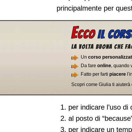
principalmente per quest
E
CCO
IL COR
La volta buona che fa
Un
corso personalizza
Da fare
online
, quando 
Fatto per farti
piacere
l'i
Scopri come Giulia ti aiuterà
per indicare l’uso di
al posto di “because”
per indicare un temp