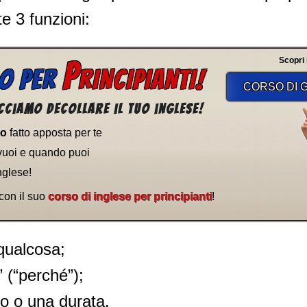
e 3 funzioni:
P
Scopri il
SO PER
RINCIPIANTI!
CORSO DI G
cciamo decollare il tuo inglese!
to
fatto apposta per te
vuoi e quando puoi
nglese!
 con il suo
corso di inglese per principianti
!
 qualcosa;
 (“perché”);
o o una durata.