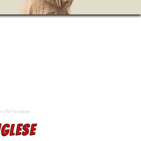
e “For” in inglese
NGLESE