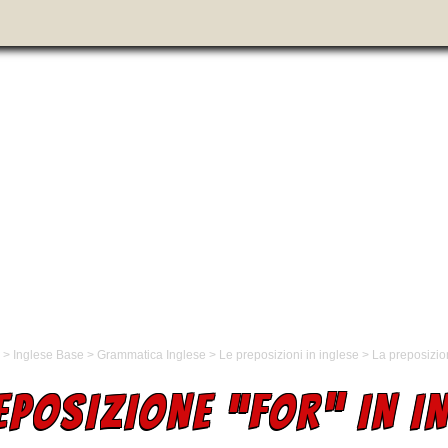
>
Inglese Base
>
Grammatica Inglese
>
Le preposizioni in inglese
>
La preposizion
EPOSIZIONE “FOR” IN I