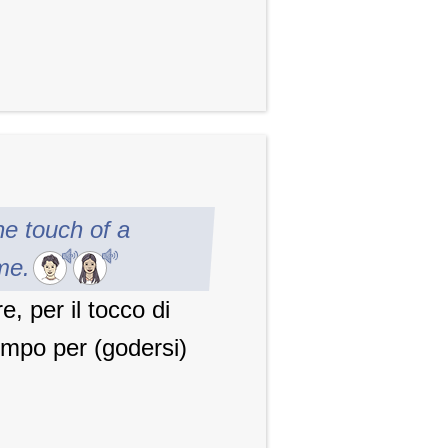
he touch of a
ome.
e, per il tocco di
empo per (godersi)