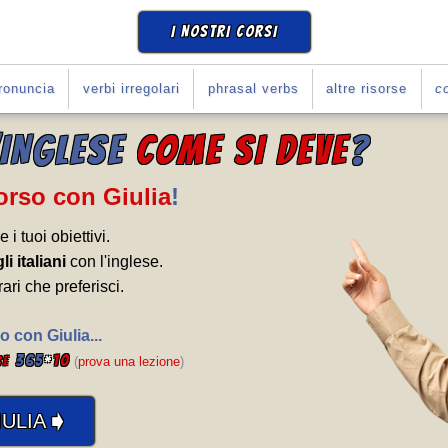
I NOSTRI CORSI
ronuncia
verbi irregolari
phrasal verbs
altre risorse
co
'INGLESE
COME SI DEVE
?
Corso con Giulia
!
e i tuoi obiettivi.
li italiani
con l'inglese.
rari che preferisci.
o con Giulia...
365
*
10
se
(
prova una lezione
)
➧
ULIA