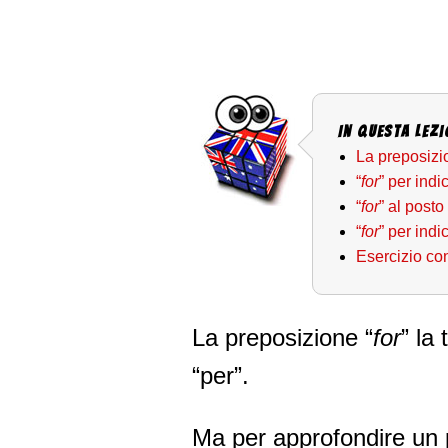
In questa Lezi
La preposizio
“
for
” per indi
“
for
” al posto 
“
for
” per ind
Esercizio con
La preposizione “
for
” la
“per”.
Ma per approfondire un 