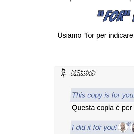
“
FOR
”
Usiamo “for per indicar
This copy is for yo
Questa copia è per 
I did it for you!