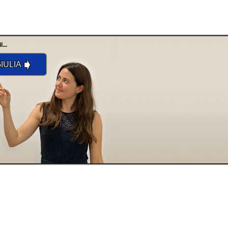
...
➧
IULIA