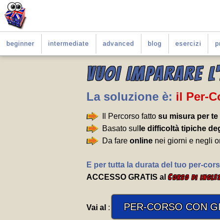
beginner
intermediate
advanced
blog
esercizi
p
VUOI IMPARARE L
La soluzione è:
il Per-
Il Percorso fatto
su misura per te
Basato sul
le difficoltà tipiche deg
Da fare
online
nei giorni e negli o
E per tutta la durata del tuo per-cors
ACCESSO GRATIS al
C
orso di ingle
PER-CORSO CON GI
Vai al
: