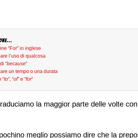
one...
ne “For” in inglese
care l’uso di qualcosa
di “
because
“
icare un tempo o una durata
 “
to
“, “
of
” e “
for
“
 traduciamo la maggior parte delle volte con
pochino meglio possiamo dire che la prepos