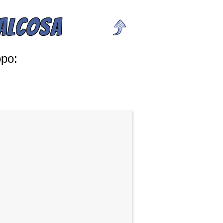
UALCOSA
opo: