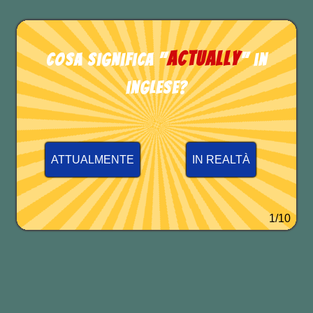
TEST DI INGLESE
actually
Cosa significa "
" in
inglese?
ATTUALMENTE
IN REALTÀ
1/10
Is it right to tell the truth
even if
it
might hurt someone?