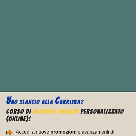
principali, ovvero due frasi con la
stessa importanza.
e le
congiunzioni
subordinative
che servono a
congiungere una (o più)
proposizione subordinata alla
proposizione principale.
U
C
NO SLANCIO ALLA
ARRIERA?
CORSO DI
BUSINESS ENGLISH
PERSONALIZZATO
(ONLINE)!
Accedi a nuove
promozioni
e avanzamenti di