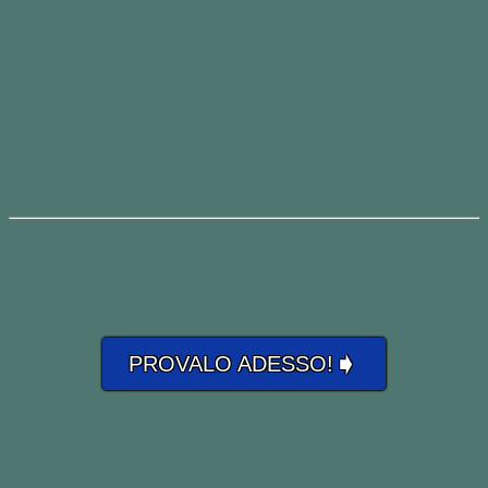
➧
PROVALO ADESSO!
“
Nor
” si traduce con “né” e unisce ad