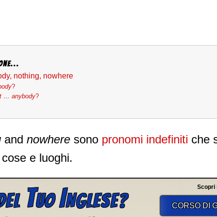
one...
dy, nothing, nowhere
body
?
t … anybody
?
g
and
nowhere
sono
pronomi indefiniti
che s
 cose e luoghi.
T
I
Scopri il
DEL
UO
NGLESE?
CORSO DI G