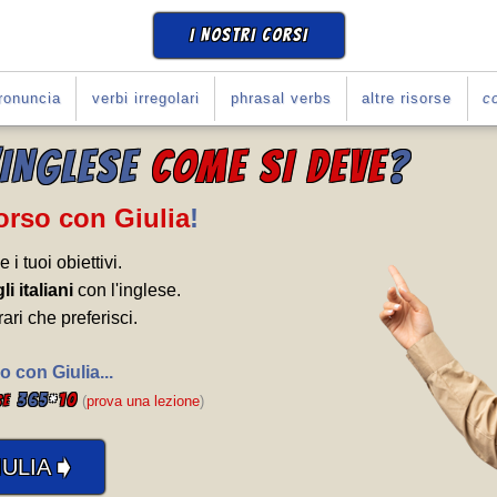
I NOSTRI CORSI
ronuncia
verbi irregolari
phrasal verbs
altre risorse
co
'INGLESE
COME SI DEVE
?
Corso con Giulia
!
e i tuoi obiettivi.
li italiani
con l'inglese.
rari che preferisci.
o con Giulia...
365
*
10
se
(
prova una lezione
)
➧
ULIA