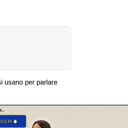
i usano per parlare
...
➧
IULIA