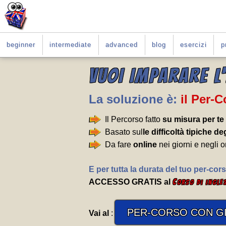
beginner
intermediate
advanced
blog
esercizi
p
VUOI IMPARARE L
La soluzione è:
il Per-
Il Percorso fatto
su misura per te
Basato sul
le difficoltà tipiche deg
Da fare
online
nei giorni e negli o
E per tutta la durata del tuo per-cors
ACCESSO GRATIS al
C
orso di ingle
PER-CORSO CON GI
Vai al
: