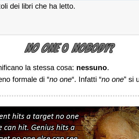
li dei libri che ha letto.
NO ONE
O
NOBODY
?
nificano la stessa cosa:
nessuno
.
eno formale di “
no one
“. Infatti “
no one
” si 