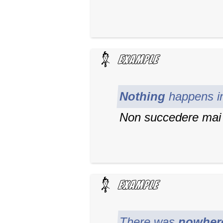
Nothing
happens in
Non succedere mai n
There was
nowher