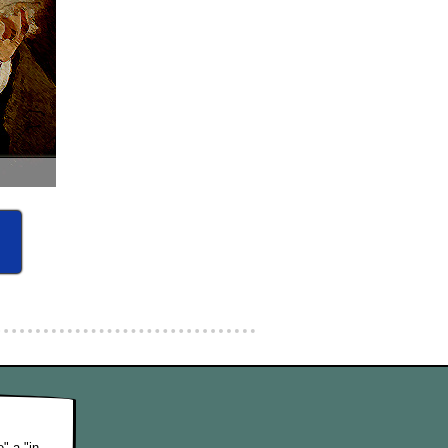
" a "in