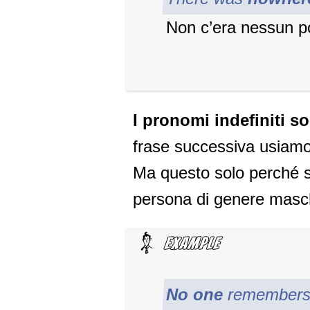
Non c’era nessun p
I pronomi indefiniti s
frase successiva usiamo
Ma questo solo perché 
persona di genere masch
No one
remembers t