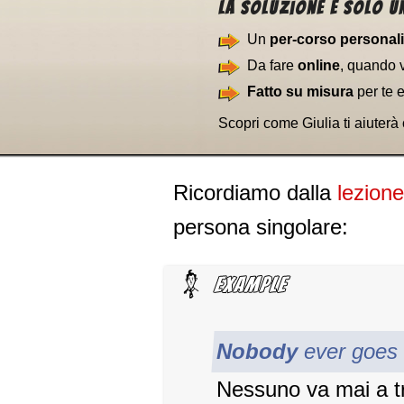
La soluzione è solo un
Un
per-corso personal
Da fare
online
, quando 
Fatto su misura
per te 
Scopri come Giulia ti aiuterà
Ricordiamo dalla
lezion
persona singolare:
Nobody
ever goes t
Nessuno va mai a tr