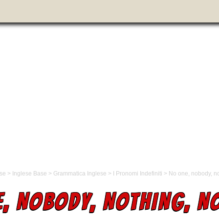
ese
>
Inglese Base
>
Grammatica Inglese
>
I Pronomi Indefiniti
>
No one, nobody, n
E, NOBODY, NOTHING, N