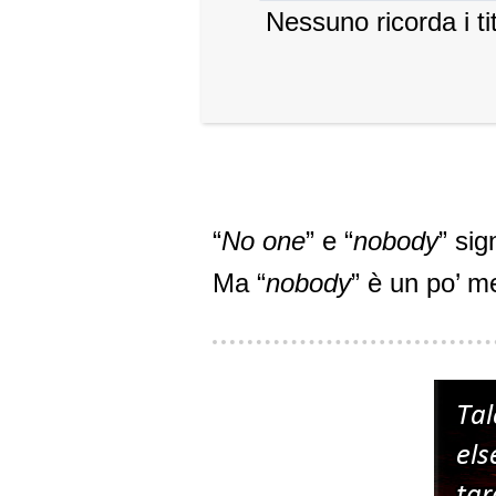
Nessuno ricorda i tito
“
No one
” e “
nobody
” sig
Ma “
nobody
” è un po’ m