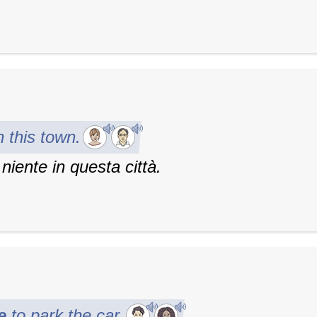
 this town.
iente in questa città.
e
to park the car.