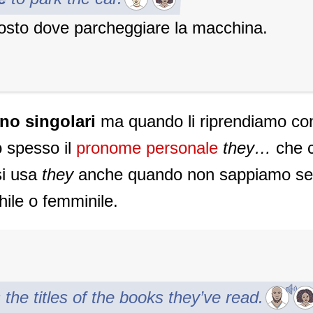
osto dove parcheggiare la macchina.
ono singolari
ma quando li riprendiamo co
 spesso il
pronome personale
they…
che 
si usa
they
anche quando non sappiamo se 
ile o femminile.
he titles of the books they’ve read.