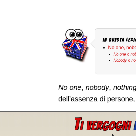
In questa Lezi
No one, nobo
No one
o
no
Nobody
o
no
No one
,
nobody
,
nothin
dell’assenza di persone,
T
I VERGOGNI