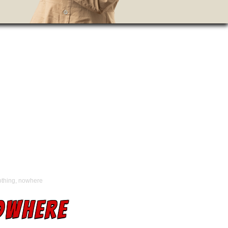
othing, nowhere
OWHERE