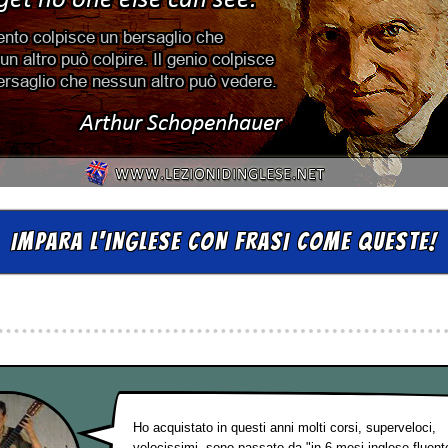
IMPARA L'INGLESE CON FRASI COME QUESTE!
Ho acquistato in questi anni molti corsi, superveloci,
velocissimi, sono passato da "in 6 mesi inglese fluente