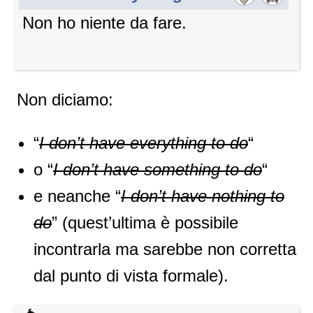
Non ho niente da fare.
Non diciamo:
“
I don’t have everything to do
“
o “
I don’t have something to do
“
e neanche “
I don’t have nothing to
do
” (quest’ultima è possibile
incontrarla ma sarebbe non corretta
dal punto di vista formale).