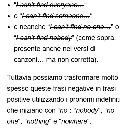
“
I can’t find everyone…
“
o “
I
can’t find
someone…
“
e neanche “
I
can’t find
no one…
” o
“
I can’t find nobody
” (come sopra,
presente anche nei versi di
canzoni… ma non corretta).
Tuttavia possiamo trasformare molto
spesso queste frasi negative in frasi
positive utilizzando i pronomi indefiniti
che iniziano con “
no
“: “
nobody
“, “
no
one
“, “
nothing
” e “
nowhere
“.