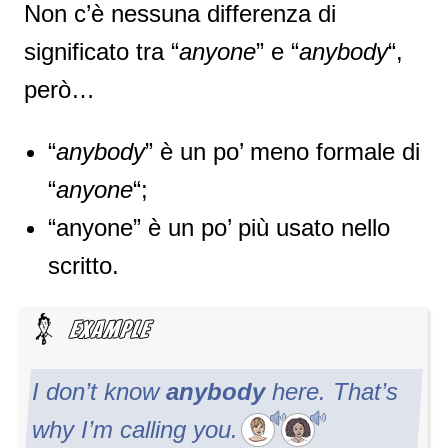
Non c’è nessuna differenza di
significato tra “
anyone
” e “
anybody
“,
però…
“
anybody
” è un po’ meno formale di
“
anyone
“;
“anyone” è un po’ più usato nello
scritto.
I don’t know
anybody
here. That’s
why I’m calling you.