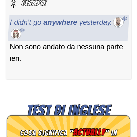
I didn’t go
anywhere
yesterday.
Non sono andato da nessuna parte
ieri.
TEST DI INGLESE
actually
Cosa significa "
" in