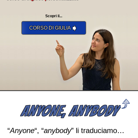
Scopri il...
➧
CORSO DI GIULIA
ANYONE, ANYBODY
“
Anyone
“, “
anybody
” li traduciamo…