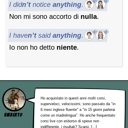
I did
n’t
notice
anything
.
Non mi sono accorto di
nulla
.
I have
n’t
said
anything
.
Io non ho detto
niente
.
Ho acquistato in questi anni molti corsi,
superveloci, velocissimi, sono passato da "in
6 mesi inglese fluente" a "in 15 giorni parlerai
Umberto
come un madrelingua". Ho anche frequentato
corsi live con esborso di spese non
indifferente, i risultati? Scarsi. [...]