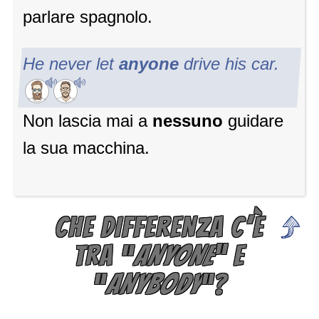
parlare spagnolo.
He never let
anyone
drive his car.
Non lascia mai a
nessuno
guidare
la sua macchina.
CHE DIFFERENZA C’È
TRA “
ANYONE
” E
“
ANYBODY
“?