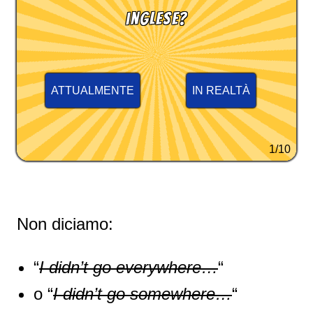
inglese?
ATTUALMENTE
IN REALTÀ
1/10
Non diciamo:
“
I didn’t go everywhere…
“
o “
I didn’t go somewhere…
“