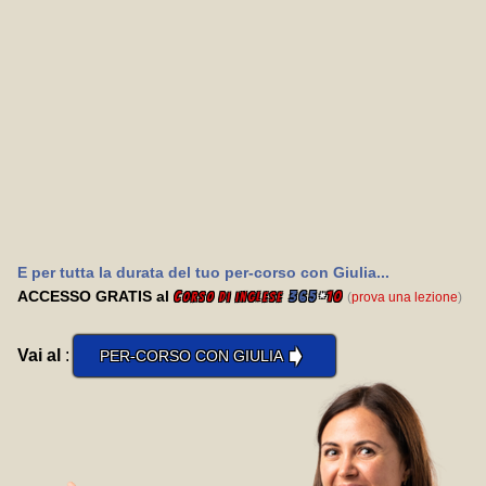
E per tutta la durata del tuo per-corso con Giulia...
ACCESSO GRATIS al
C
365
*
10
(
prova una lezione
)
orso di inglese
➧
Vai al
:
PER-CORSO CON GIULIA