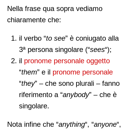
Nella frase qua sopra vediamo
chiaramente che:
il verbo “
to see
” è coniugato alla
3ª persona singolare (“
sees
“);
il
pronome personale oggetto
“
them
” e il
pronome personale
“
they
” – che sono plurali – fanno
riferimento a “
anybody
” – che è
singolare.
Nota infine che “
anything
“, “
anyone
“,