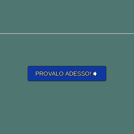
➧
PROVALO ADESSO!
one “
of
“
più un
pronome possessivo
.
irla in questo modo…