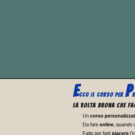
Il
doppio genitivo
(in i
sintattica della lingua i
preposizione “
of
“
, sia at
E
P
CCO
IL CORSO PER
R
La volta buona che fa
Un
corso personalizza
Da fare
online
, quando 
Fatto per farti
piacere
l'i