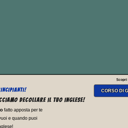
nglese “
double genitive
” o “
double possessi
nglese nella quale il possesso viene espress
traverso il
Genitivo Sassone
.
Scopri il
INCIPIANTI!
CORSO DI G
cciamo decollare il tuo inglese!
to
fatto apposta per te
vuoi e quando puoi
nglese!