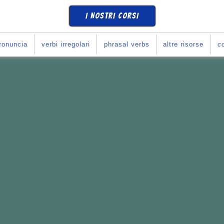
I NOSTRI CORSI
ronuncia
verbi irregolari
phrasal verbs
altre risorse
co
SE
COME SI DEVE
?
Corso con Giulia
!
e i tuoi obiettivi.
li italiani
con l'inglese.
rari che preferisci.
o con Giulia...
365
*
10
se
(
prova una lezione
)
➧
ULIA