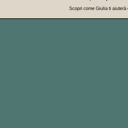
Scopri come Giulia ti aiuterà
A friend of Paul’s is a fr
Un amico di Paul è un a
The Dude:
Who the fuck
Knox Harrington:
Oh, ju
Drugo: Chi cazzo sei tu
Knox Harrington: Oh, so
Tratto da
The Big Lebowski