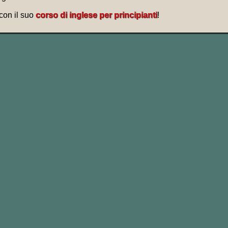
 con il suo
corso di inglese per principianti
!
iend of mine.
mico mio.
 are you, man?​
st a friend
of Maudie’s
.
?
lo un amico di Maudie.
(Il Grande Lebowski) del 1998.