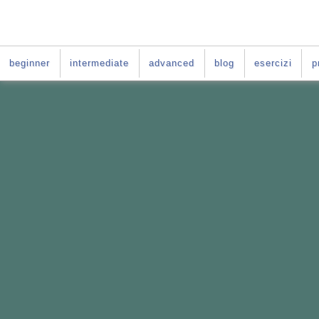
beginner
intermediate
advanced
blog
esercizi
p
VUOI IMPARARE L'INGLE
La soluzione è:
il Per-
Il Percorso fatto
su misura per te
Basato sul
le difficoltà tipiche deg
Da fare
online
nei giorni e negli o
E per tutta la durata del tuo per-cors
ACCESSO GRATIS al
C
orso di ingle
PER-CORSO CON GI
Vai al
: