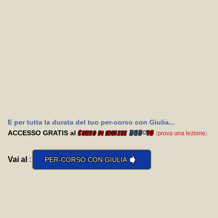
E per tutta la durata del tuo per-corso con Giulia...
ACCESSO GRATIS al
C
365
*
10
(
prova una lezione
)
orso di inglese
➧
Vai al
:
PER-CORSO CON GIULIA