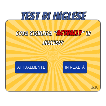
TEST DI INGLESE
actually
Cosa significa "
" in
inglese?
ATTUALMENTE
IN REALTÀ
1/10