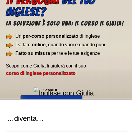
I VERGOGNI
DEL
UO
T
T
NGLESE?
I
La soluzione è solo una: Il corso il Giulia!
Un
per-corso personalizzato
di inglese
Da fare
online
, quando vuoi e quando puoi
Fatto su misura
per te e le tue esigenze
Scopri come Giulia ti aiuterà con il suo
corso di inglese personalizzato
!
Scopri il...
➧
CORSO DI GIULIA
…diventa…