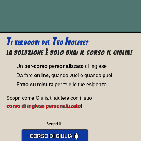
ad esempio
per chiedere e dire il
proprio nome
:
T
T
I
I VERGOGNI
DEL
UO
NGLESE?
La soluzione è solo una: Il corso il Giulia!
Un
per-corso personalizzato
di inglese
Da fare
online
, quando vuoi e quando puoi
Fatto su misura
per te e le tue esigenze
Scopri come Giulia ti aiuterà con il suo
corso di inglese personalizzato
!
Scopri il...
➧
CORSO DI GIULIA