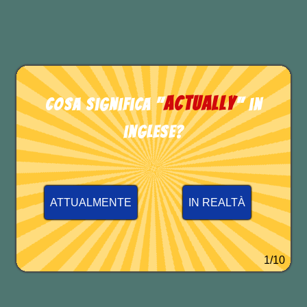
temere
TEST DI INGLESE
actually
Cosa significa "
" in
inglese?
ATTUALMENTE
IN REALTÀ
1/10