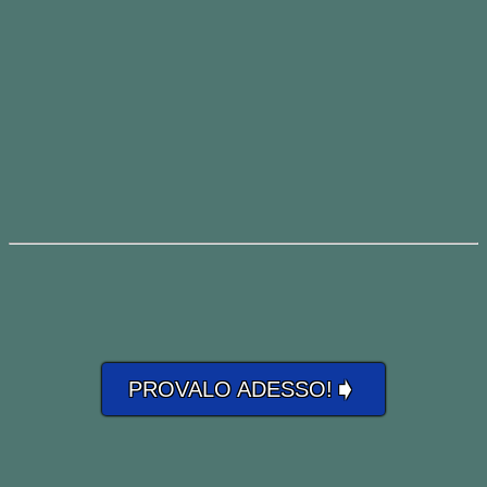
➧
PROVALO ADESSO!