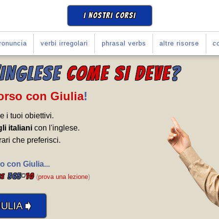
I NOSTRI CORSI
ronuncia
verbi irregolari
phrasal verbs
altre risorse
co
'INGLESE
COME SI DEVE
?
Corso con Giulia
!
e i tuoi obiettivi.
li italiani
con l'inglese.
rari che preferisci.
o con Giulia...
365
*
10
se
(
prova una lezione
)
➧
ULIA