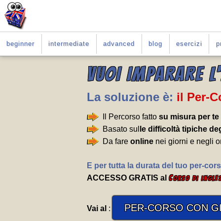
beginner
intermediate
advanced
blog
esercizi
p
VUOI IMPARARE L
La soluzione è:
il Per-
Il Percorso fatto
su misura per te
Basato sul
le difficoltà tipiche deg
Da fare
online
nei giorni e negli o
E per tutta la durata del tuo per-cors
ACCESSO GRATIS al
C
orso di ingle
PER-CORSO CON GI
Vai al
: