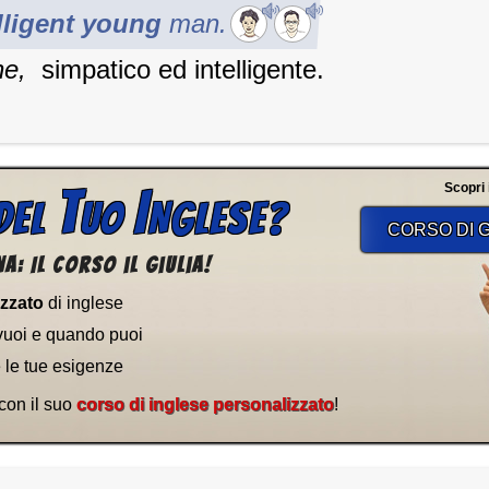
elligent young
man.
ne
,
simpatico ed intelligente.
T
I
Scopri il
DEL
UO
NGLESE?
CORSO DI G
a: Il corso il Giulia!
izzato
di inglese
vuoi e quando puoi
e le tue esigenze
 con il suo
corso di inglese personalizzato
!