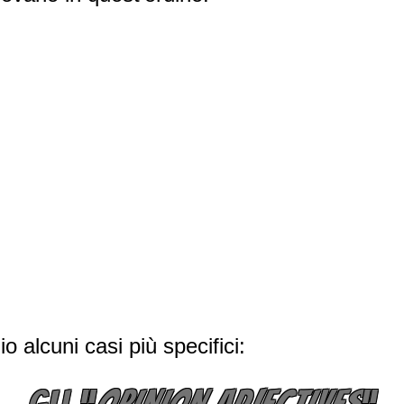
 alcuni casi più specifici:
GLI “
OPINION ADJECTIVES
“