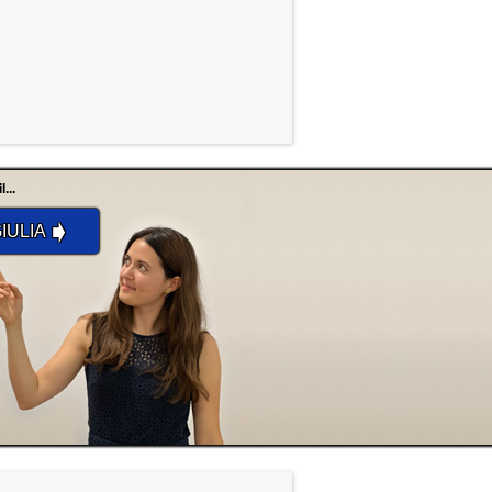
...
➧
IULIA