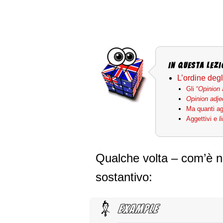
In questa Lezi
L’ordine degl
Gli “
Opinion 
Opinion adje
Ma quanti ag
Aggettivi e
l
Qualche volta – com’è na
sostantivo: