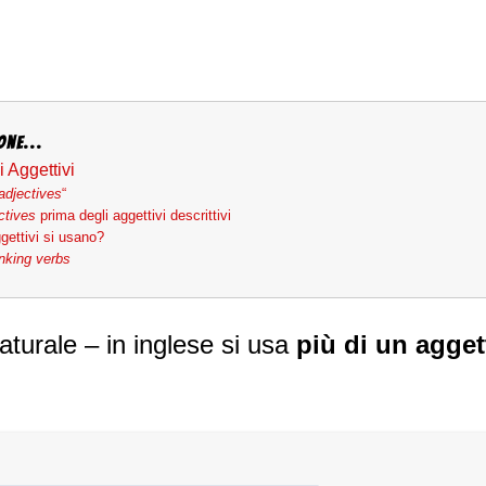
one...
i Aggettivi
adjectives
“
ctives
prima degli aggettivi descrittivi
gettivi si usano?
inking verbs
turale – in inglese si usa
più di un agget