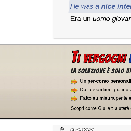
He was a
nice int
Era un
uomo
giova
T
I VERGOGNI
La soluzione è solo un
Un
per-corso personal
Da fare
online
, quando 
Fatto su misura
per te 
Scopri come Giulia ti aiuterà