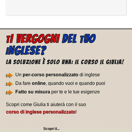
I VERGOGNI
DEL
UO
T
T
NGLESE?
I
La soluzione è solo una: Il corso il Giulia!
Un
per-corso personalizzato
di inglese
Da fare
online
, quando vuoi e quando puoi
Fatto su misura
per te e le tue esigenze
Scopri come Giulia ti aiuterà con il suo
corso di inglese personalizzato
!
Scopri il...