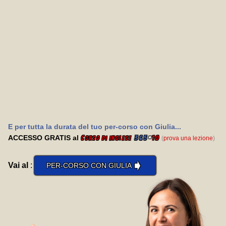
E per tutta la durata del tuo per-corso con Giulia...
ACCESSO GRATIS al
C
365
*
10
(
prova una lezione
)
orso di inglese
➧
Vai al
:
PER-CORSO CON GIULIA