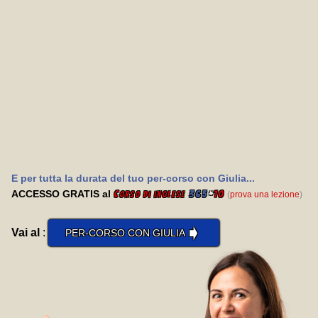
E per tutta la durata del tuo per-corso con Giulia...
ACCESSO GRATIS al
C
365
*
10
(
prova una lezione
)
orso di inglese
➧
Vai al
:
PER-CORSO CON GIULIA