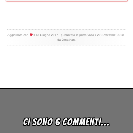
Aggiornata con
il
13 Giugno 2017
- pubblicata la prima volta il
20 Settembre 2010
-
da
Jonathan
.
CI SONO 6 COMMENTI...