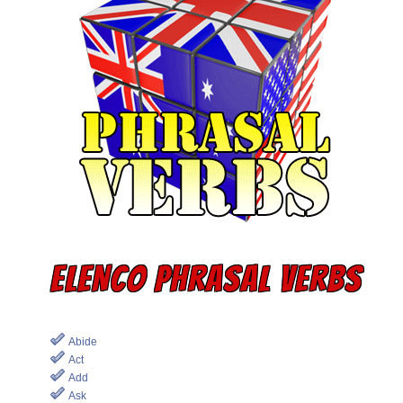
ELENCO PHRASAL VERBS
Abide
Act
Add
Ask