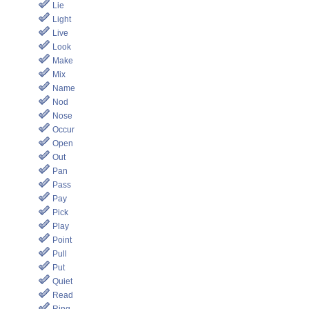
Lie
Light
Live
Look
Make
Mix
Name
Nod
Nose
Occur
Open
Out
Pan
Pass
Pay
Pick
Play
Point
Pull
Put
Quiet
Read