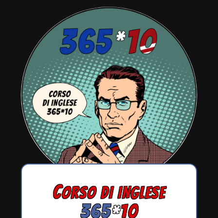
C
ORSO DI INGLESE
365
*
10