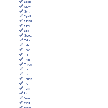
Slide
Slow
Sort
Spell
Stand
Stay
Stick
Swear
Take
Talk
Tear
Tell
Think
Throw
Tie
Tire
Touch
Try
Turn
Use
Veer
Wait