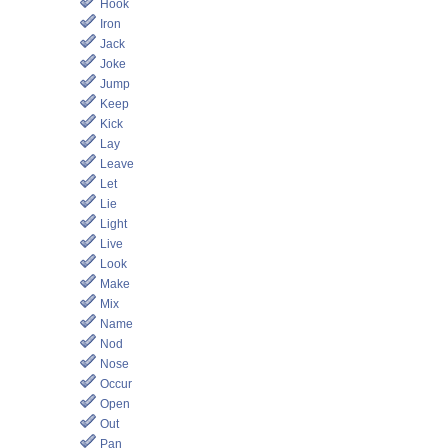
Hook
Iron
Jack
Joke
Jump
Keep
Kick
Lay
Leave
Let
Lie
Light
Live
Look
Make
Mix
Name
Nod
Nose
Occur
Open
Out
Pan