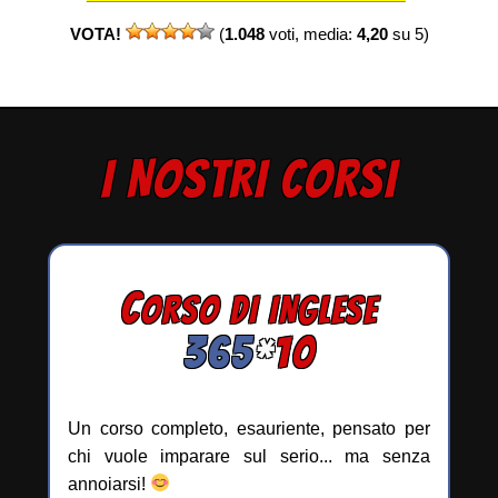
VOTA!
(
1.048
voti, media:
4,20
su 5)
I NOSTRI CORSI
C
ORSO DI INGLESE
365
*
10
Un corso completo, esauriente, pensato per
chi vuole imparare sul serio... ma senza
annoiarsi!