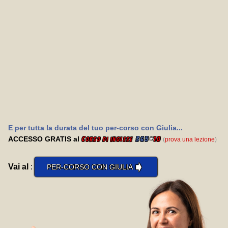
E per tutta la durata del tuo per-corso con Giulia...
ACCESSO GRATIS al
C
365
*
10
(
prova una lezione
)
orso di inglese
➧
Vai al
:
PER-CORSO CON GIULIA