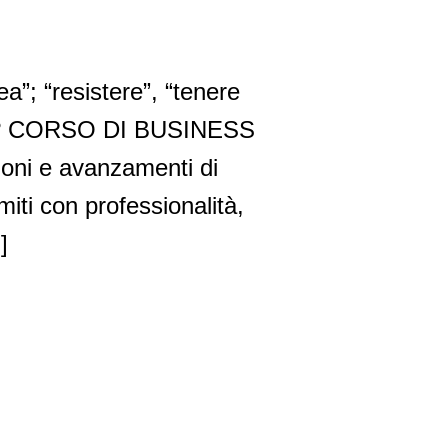
ea”; “resistere”, “tenere
riera? CORSO DI BUSINESS
i e avanzamenti di
miti con professionalità,
]