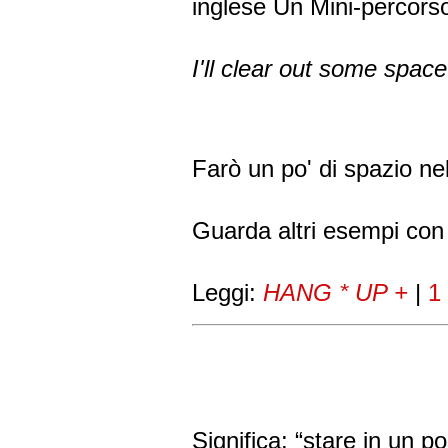
inglese Un Mini-percorso
I'll clear out some spac
Farò un po' di spazio ne
Guarda altri esempi co
Leggi:
HANG * UP +
|
1
Significa: “stare in un po