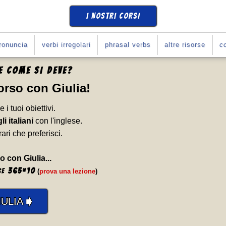
I NOSTRI CORSI
ronuncia
verbi irregolari
phrasal verbs
altre risorse
co
SE
COME SI DEVE
?
Corso con Giulia
!
e i tuoi obiettivi.
li italiani
con l'inglese.
rari che preferisci.
o con Giulia...
365
*
10
se
(
prova una lezione
)
➧
ULIA