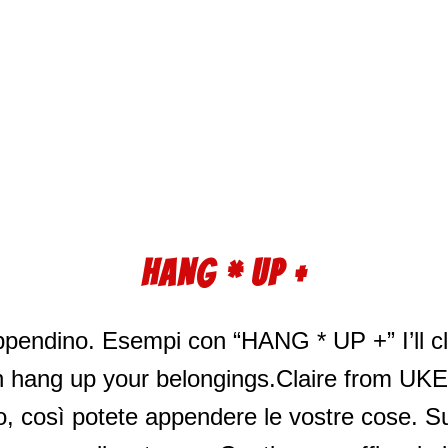
HANG * UP +
’appendino. Esempi con “HANG * UP +” I’ll 
n hang up your belongings.Claire from UK
o, così potete appendere le vostre cose. Su