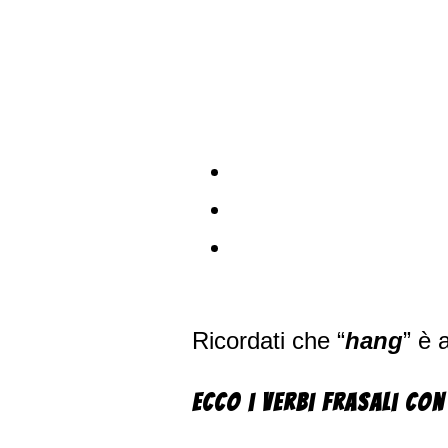
Ricordati che “
hang
” è 
Ecco i verbi frasali co