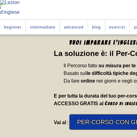
beginner
intermediate
advanced
blog
esercizi
p
VUOI IMPARARE L'INGLE
La soluzione è:
il Per-
Il Percorso fatto
su misura per te
Basato sul
le difficoltà tipiche deg
Da fare
online
nei giorni e negli o
E per tutta la durata del tuo per-cors
ACCESSO GRATIS al
C
orso di ingle
PER-CORSO CON GI
Vai al
: