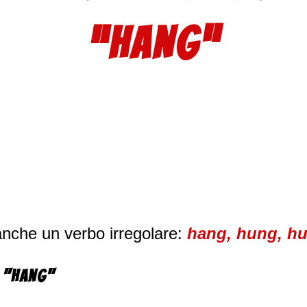
“HANG”
anche un verbo irregolare:
hang, hung, h
n "Hang"