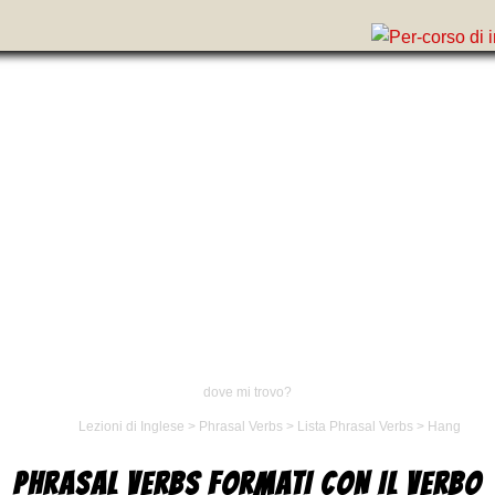
dove mi trovo?
Lezioni di Inglese
>
Phrasal Verbs
>
Lista Phrasal Verbs
>
Hang
PHRASAL VERBS FORMATI CON IL VERBO