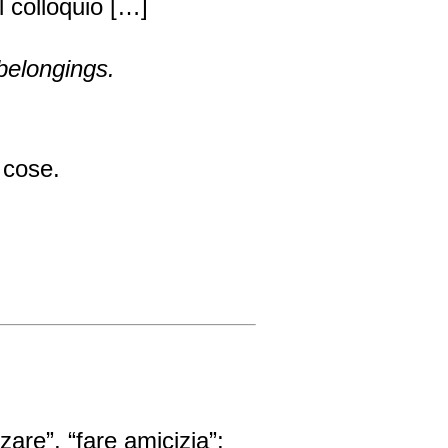
l colloquio […]
belongings.
 cose.
zzare”, “fare amicizia”;