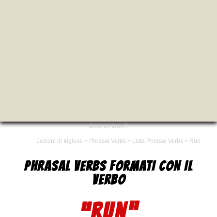
dove mi trovo?
Lezioni di Inglese
>
Phrasal Verbs
>
Lista Phrasal Verbs
>
Run
PHRASAL VERBS FORMATI CON IL
VERBO
“RUN”