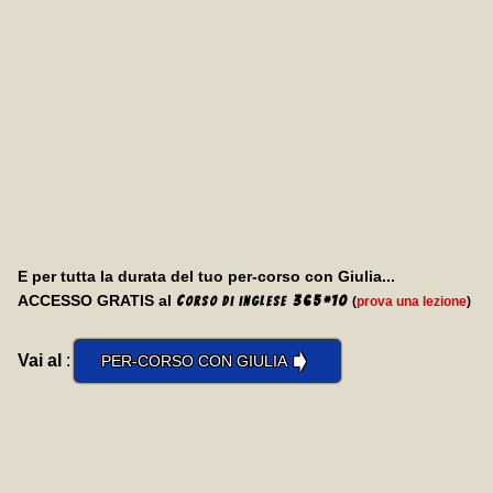
E per tutta la durata del tuo per-corso con Giulia...
ACCESSO GRATIS al
C
365
*
10
(
prova una lezione
)
orso di inglese
➧
Vai al
:
PER-CORSO CON GIULIA