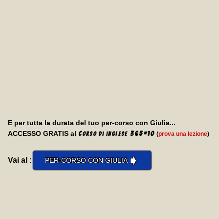
E per tutta la durata del tuo per-corso con Giulia...
ACCESSO GRATIS al
C
365
*
10
(
prova una lezione
)
orso di inglese
➧
Vai al
:
PER-CORSO CON GIULIA