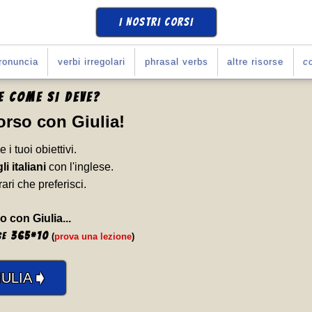
I NOSTRI CORSI
ronuncia
verbi irregolari
phrasal verbs
altre risorse
co
SE
COME SI DEVE
?
Corso con Giulia
!
e i tuoi obiettivi.
li italiani
con l'inglese.
rari che preferisci.
o con Giulia...
365
*
10
se
(
prova una lezione
)
➧
ULIA