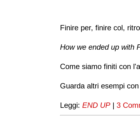
Finire per, finire col, rit
How we ended up with P
Come siamo finiti con l
Guarda altri esempi co
Leggi:
END UP
|
3 Com