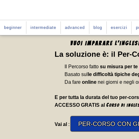
beginner
intermediate
advanced
blog
esercizi
p
VUOI IMPARARE L'INGLE
La soluzione è:
il Per-
Il Percorso fatto
su misura per te
Basato sul
le difficoltà tipiche deg
Da fare
online
nei giorni e negli o
E per tutta la durata del tuo per-cors
ACCESSO GRATIS al
C
orso di ingle
PER-CORSO CON GI
Vai al
: