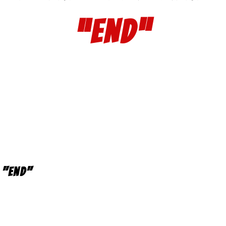
“END”
 "End"