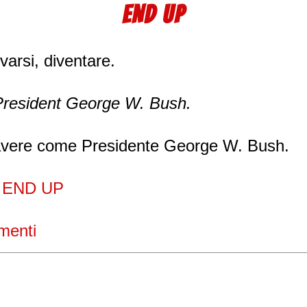
END UP
rovarsi, diventare.
resident George W. Bush.
'avere come Presidente George W. Bush.
n
END UP
menti