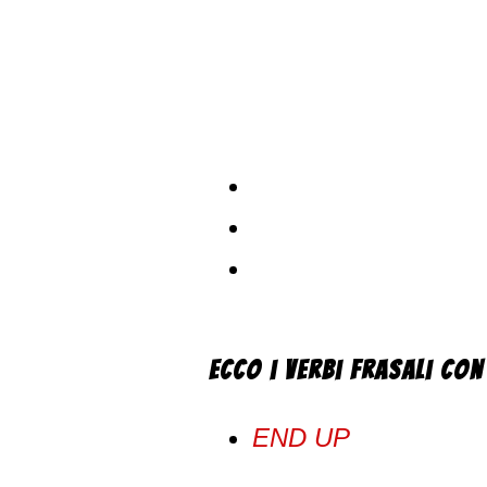
Ecco i verbi frasali con
END UP