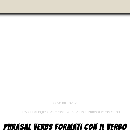
dove mi trovo?
Lezioni di Inglese
>
Phrasal Verbs
>
Lista Phrasal Verbs
>
End
PHRASAL VERBS FORMATI CON IL VERBO