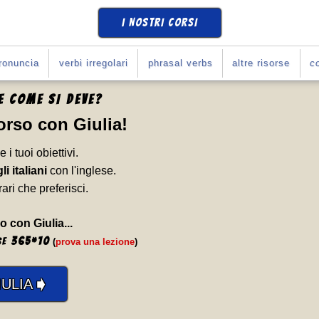
I NOSTRI CORSI
ronuncia
verbi irregolari
phrasal verbs
altre risorse
co
SE
COME SI DEVE
?
Corso con Giulia
!
e i tuoi obiettivi.
li italiani
con l'inglese.
rari che preferisci.
o con Giulia...
365
*
10
se
(
prova una lezione
)
➧
ULIA