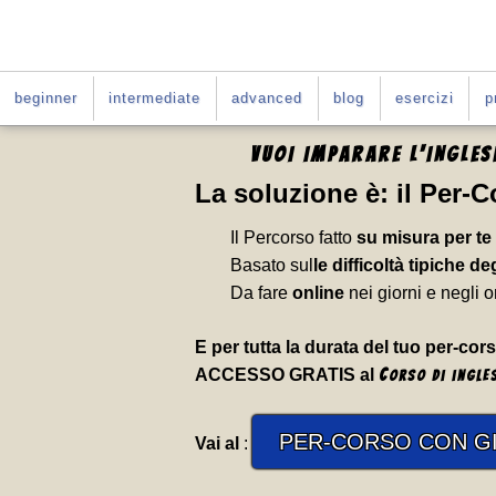
beginner
intermediate
advanced
blog
esercizi
p
VUOI IMPARARE L'INGLE
La soluzione è:
il Per-
Il Percorso fatto
su misura per te
Basato sul
le difficoltà tipiche deg
Da fare
online
nei giorni e negli o
E per tutta la durata del tuo per-cors
ACCESSO GRATIS al
C
orso di ingle
PER-CORSO CON GI
Vai al
: