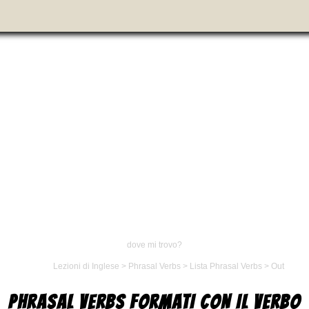
dove mi trovo?
Lezioni di Inglese
>
Phrasal Verbs
>
Lista Phrasal Verbs
>
Out
PHRASAL VERBS FORMATI CON IL VERBO