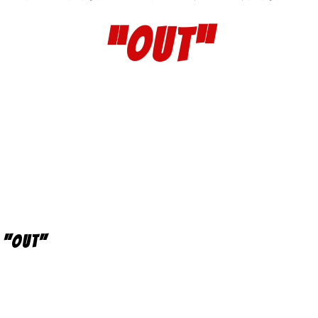
“OUT”
n "Out"