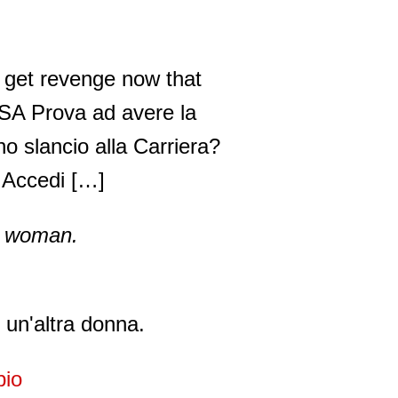
 get revenge now that
SA Prova ad avere la
o slancio alla Carriera?
ccedi […]
er woman.
 un'altra donna.
pio