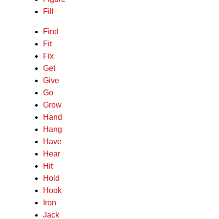
Fill
Find
Fit
Fix
Get
Give
Go
Grow
Hand
Hang
Have
Hear
Hit
Hold
Hook
Iron
Jack