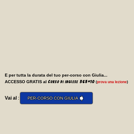
E per tutta la durata del tuo per-corso con Giulia...
ACCESSO GRATIS al
C
365
*
10
(
prova una lezione
)
orso di inglese
➧
Vai al
:
PER-CORSO CON GIULIA