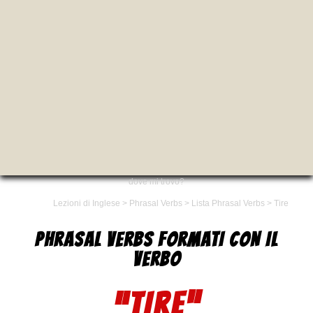
dove mi trovo?
Lezioni di Inglese
>
Phrasal Verbs
>
Lista Phrasal Verbs
>
Tire
PHRASAL VERBS FORMATI CON IL
VERBO
“TIRE”