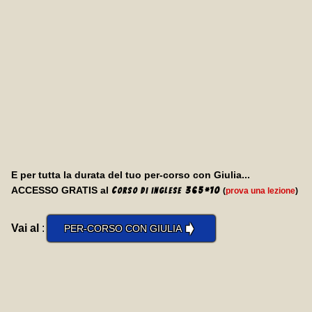
E per tutta la durata del tuo per-corso con Giulia...
ACCESSO GRATIS al
C
365
*
10
(
prova una lezione
)
orso di inglese
➧
Vai al
:
PER-CORSO CON GIULIA