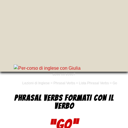
dove mi trovo?
Lezioni di Inglese
>
Phrasal Verbs
>
Lista Phrasal Verbs
>
Go
PHRASAL VERBS FORMATI CON IL
VERBO
“GO”