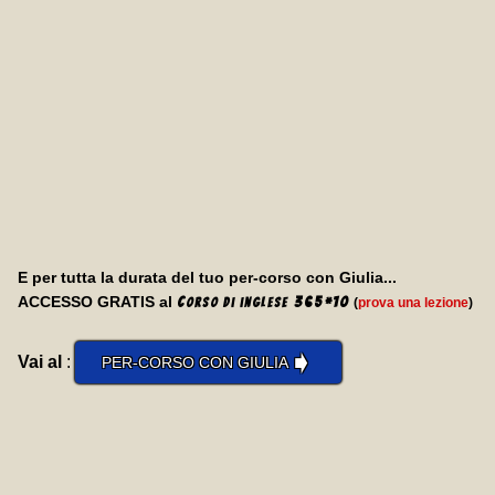
E per tutta la durata del tuo per-corso con Giulia...
ACCESSO GRATIS al
C
365
*
10
(
prova una lezione
)
orso di inglese
➧
Vai al
:
PER-CORSO CON GIULIA