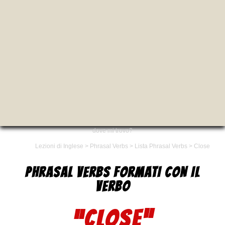
dove mi trovo?
Lezioni di Inglese
>
Phrasal Verbs
>
Lista Phrasal Verbs
>
Close
PHRASAL VERBS FORMATI CON IL
VERBO
“CLOSE”