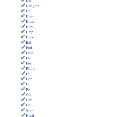
Die
Disagree
Do
Draw
Dress
Drive
Drop
Duck
Eat
End
Face
Fall
Feel
Figure
Fill
Find
Fit
Fix
Get
Give
Go
Grow
Hand