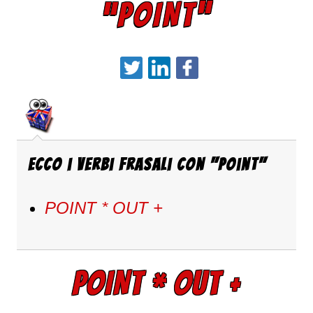
“POINT”
Ecco i verbi frasali con "Point"
POINT * OUT +
POINT * OUT +