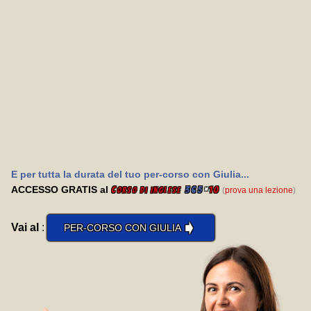
E per tutta la durata del tuo per-corso con Giulia...
ACCESSO GRATIS al
C
365
*
10
(
prova una lezione
)
orso di inglese
➧
Vai al
:
PER-CORSO CON GIULIA