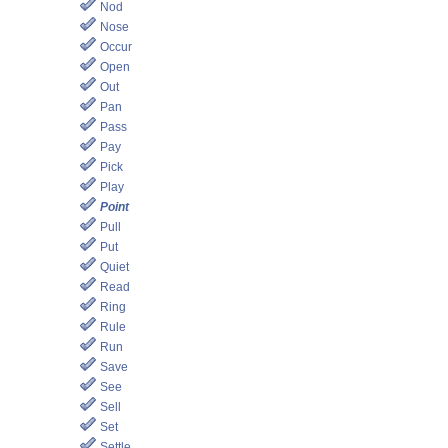
Nod
Nose
Occur
Open
Out
Pan
Pass
Pay
Pick
Play
Point
Pull
Put
Quiet
Read
Ring
Rule
Run
Save
See
Sell
Set
Settle