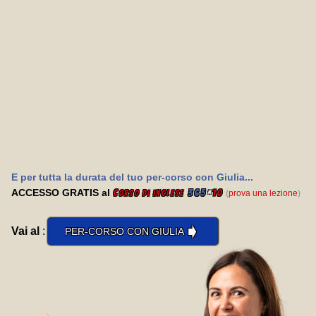
E per tutta la durata del tuo per-corso con Giulia...
ACCESSO GRATIS al
C
365
*
10
(
prova una lezione
)
orso di inglese
➧
Vai al
:
PER-CORSO CON GIULIA