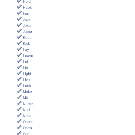
Hold
Hook
Iron
Jack
Joke
Jump
Keep
Kick
Lay
Leave
Let
Lie
Light
Live
Look
Make
Mix
Name
Nod
Nose
Occur
Open
Out