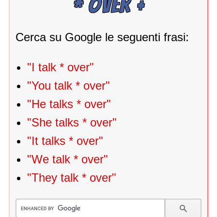
* OVER +
Cerca su Google le seguenti frasi:
"I talk * over"
"You talk * over"
"He talks * over"
"She talks * over"
"It talks * over"
"We talk * over"
"They talk * over"