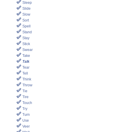
Sleep
Slide
Slow
Sort
Spell
Stand
Stay
Stick
Swear
Take
Talk
Tear
Tell
Think
Throw
Tie
Tire
Touch
Try
Turn
Use
Veer