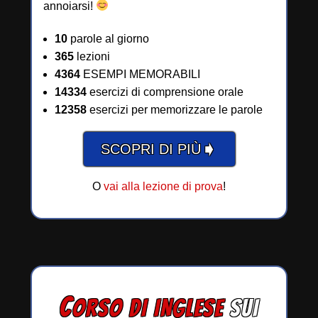
annoiarsi!
10
parole al giorno
365
lezioni
4364
ESEMPI MEMORABILI
14334
esercizi di comprensione orale
12358
esercizi per memorizzare le parole
➧
SCOPRI DI PIÙ
O
vai alla lezione di prova
!
C
ORSO DI INGLESE
SUI