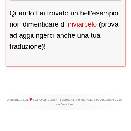
Quando hai trovato un bell'esempio
non dimenticare di
inviarcelo
(prova
ad aggiungerci anche una tua
traduzione)!
Aggiornata con
il
13 Giugno 2017
- pubblicata la prima volta il
20 Settembre 2010
-
da
Jonathan
.