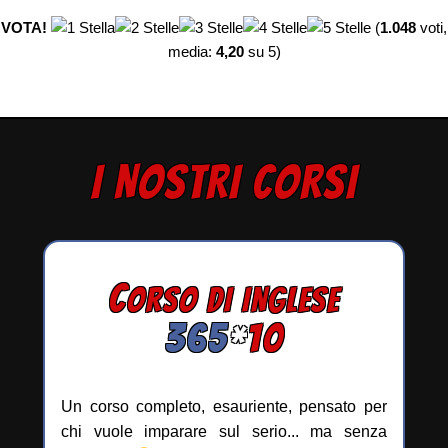
VOTA!
(
1.048
voti,
media:
4,20
su 5)
I NOSTRI CORSI
C
ORSO DI INGLESE
365
*
10
Un corso completo, esauriente, pensato per
chi vuole imparare sul serio... ma senza