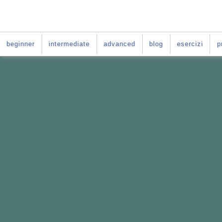
beginner
intermediate
advanced
blog
esercizi
p
VUOI IMPARARE L'INGLE
La soluzione è:
il Per-
Il Percorso fatto
su misura per te
Basato sul
le difficoltà tipiche deg
Da fare
online
nei giorni e negli o
E per tutta la durata del tuo per-cors
ACCESSO GRATIS al
C
orso di ingle
PER-CORSO CON GI
Vai al
: