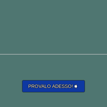
➧
PROVALO ADESSO!