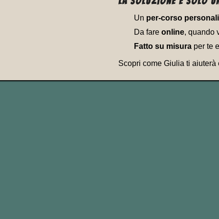
La soluzione è solo un
Un
per-corso personal
Da fare
online
, quando 
Fatto su misura
per te 
Scopri come Giulia ti aiuterà
Come verbo frasale separ
“lasciarsi”, “mollars
“interrompere un litig
“andare in pezzi”, “sb