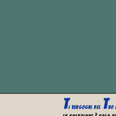
Come verbo frasale inse
“lasciarsi”, “mollars
“rompere qualcosa a
“interrompere la rout
“scoppiare a ridere”.
T
T
I VERGOGNI
DEL
UO