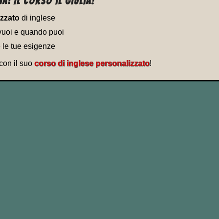
a: Il corso il Giulia!
izzato
di inglese
vuoi e quando puoi
e le tue esigenze
 con il suo
corso di inglese personalizzato
!
abile e transitivo “
break * up
” può signific
i”, “rompere una relazione”;
io, rissa, una lotta”;
riciolarsi”, “sgretolarsi”.
ESEMPI CON "BREAK UP"