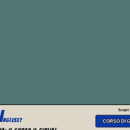
BREAK UP
parabile “
break up
” può significare:
i”, “rompere una relazione”;
 pezzi”;
ine, un circolo vizioso”
I
Scopri il
NGLESE?
CORSO DI G