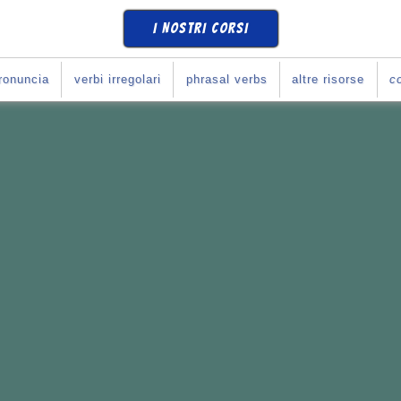
I NOSTRI CORSI
ronuncia
verbi irregolari
phrasal verbs
altre risorse
co
SE
COME SI DEVE
?
Corso con Giulia
!
e i tuoi obiettivi.
li italiani
con l'inglese.
rari che preferisci.
o con Giulia...
365
*
10
se
(
prova una lezione
)
➧
ULIA