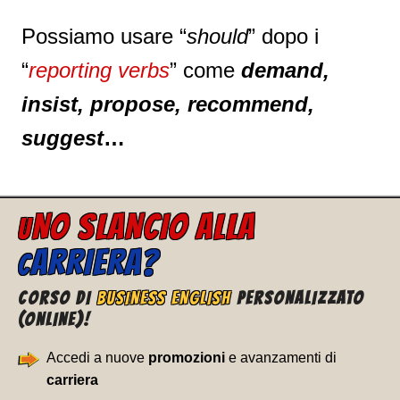
Possiamo usare “
should
” dopo i
“
reporting verbs
” come
demand,
insist, propose, recommend,
suggest
…
NO SLANCIO ALLA
U
ARRIERA?
C
CORSO DI
BUSINESS ENGLISH
PERSONALIZZATO
(ONLINE)!
Accedi a nuove
promozioni
e avanzamenti di
carriera