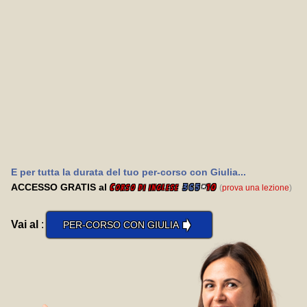
E per tutta la durata del tuo per-corso con Giulia...
ACCESSO GRATIS al
C
365
*
10
(
prova una lezione
)
orso di inglese
➧
Vai al
:
PER-CORSO CON GIULIA