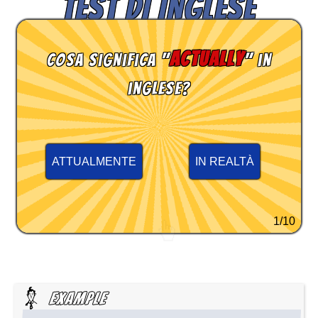
TEST DI INGLESE
actually
Cosa significa "
" in
inglese?
ATTUALMENTE
IN REALTÀ
1/10