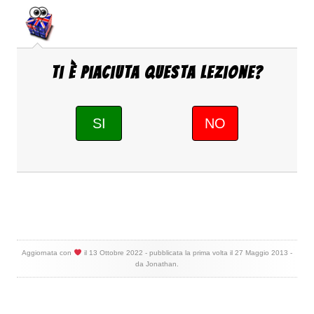
Ti è piaciuta questa Lezione?
SI
NO
Aggiornata con
il
13 Ottobre 2022
- pubblicata la prima volta il
27 Maggio 2013
-
da
Jonathan
.