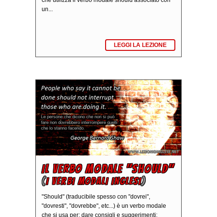
che utilizza il verbo modale should associato con
un...
LEGGI LA LEZIONE
IL VERBO MODALE "SHOULD"
(
I VERBI MODALI INGLESI
)
"Should" (traducibile spesso con "dovrei",
"dovresti", "dovrebbe", etc...) è un verbo modale
che si usa per: dare consigli e suggerimenti;