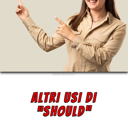
dove mi trovo?
ALTRI USI DI
“SHOULD”