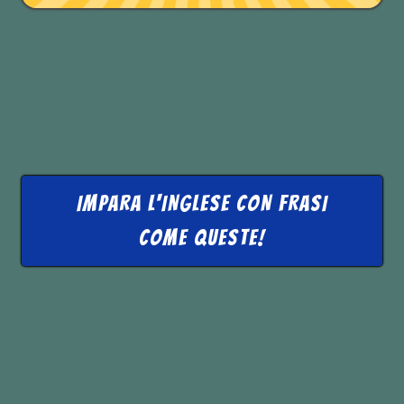
Ma ecco un bell’aforisma per
‘incidere’ nella nostra memoria questo
verbo:
IMPARA L'INGLESE CON FRASI
COME QUESTE!
Art is the lie that enables us to realize
the truth.