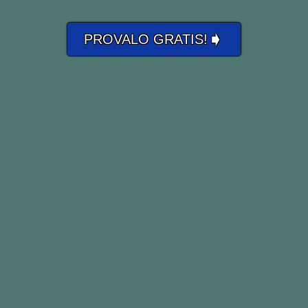
➧
PROVALO GRATIS!
Enable
può essere usato al passivo:
Give him all the information he needs,
in this way he is enabled to
succeed.
Dagli tutte le informazioni di cui ha
bisogno, in questo modo ha la
possibilità di avere successo.