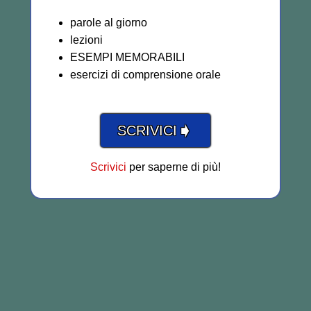
parole al giorno
lezioni
ESEMPI MEMORABILI
esercizi di comprensione orale
➧
SCRIVICI
Scrivici
per saperne di più!
Lezionidinglese è un sito realizzato con tanto ❤️ da
Jonathan
Pochini
Calle Pereda 8, 35005, Las Palmas de Gran Canaria (Spagna),