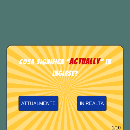
My parents
enabled me have
confidence in my talent.
TEST DI INGLESE
actually
Cosa significa "
" in
inglese?
ATTUALMENTE
IN REALTÀ
1/10