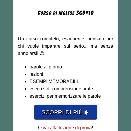
C
365
*
10
ORSO DI INGLESE
Un corso completo, esauriente, pensato per
chi vuole imparare sul serio... ma senza
annoiarsi! 😊
parole al giorno
lezioni
ESEMPI MEMORABILI
esercizi di comprensione orale
esercizi per memorizzare le parole
➧
SCOPRI DI PIÙ
O
vai alla lezione di prova
!