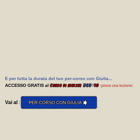
E per tutta la durata del tuo per-corso con Giulia...
ACCESSO GRATIS al
C
365
*
10
(
prova una lezione
)
orso di inglese
➧
Vai al
:
PER-CORSO CON GIULIA