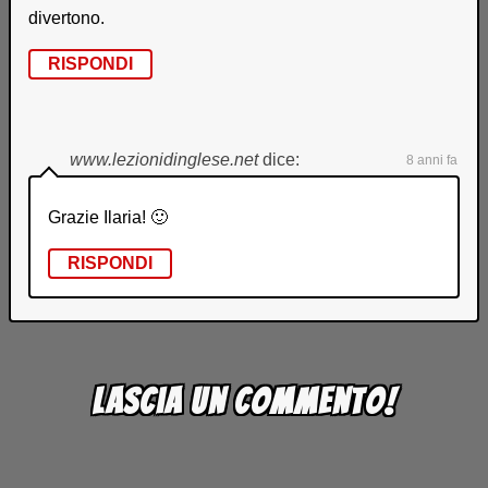
divertono.
RISPONDI
www.lezionidinglese.net
dice:
8 anni fa
Grazie Ilaria! 🙂
RISPONDI
Lascia un commento!