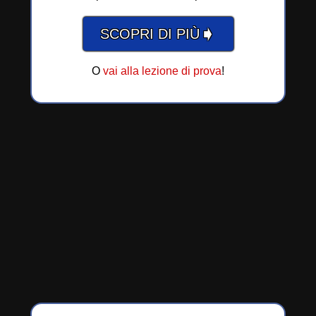
➧
SCOPRI DI PIÙ
O
vai alla lezione di prova
!