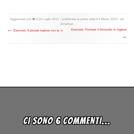
Aggiornata con ❤️ il
14 Luglio 2017
- pubblicata la prima volta il
2 Marzo 2015
- da
Jonathan
.
←
Esercizio: Formare il Gerundio in Inglese
Esercizio: Il plurale inglese con la -s
→
CI SONO 6 COMMENTI...