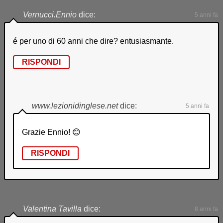
Vernucci.Ennio
dice:
5 anni fa
é per uno di 60 anni che dire? entusiasmante.
RISPONDI
www.lezionidinglese.net
dice:
5 anni fa
Grazie Ennio! 😊
RISPONDI
Valentina Tavilla
dice:
8 anni fa