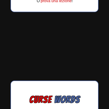
O
prova una lezione
!
CURSE
WORDS