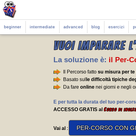
beginner
intermediate
advanced
blog
esercizi
p
VUOI IMPARARE L
La soluzione è:
il Per-
Il Percorso fatto
su misura per te
Basato sul
le difficoltà tipiche deg
Da fare
online
nei giorni e negli o
E per tutta la durata del tuo per-cors
ACCESSO GRATIS al
C
orso di ingle
PER-CORSO CON GI
Vai al
: