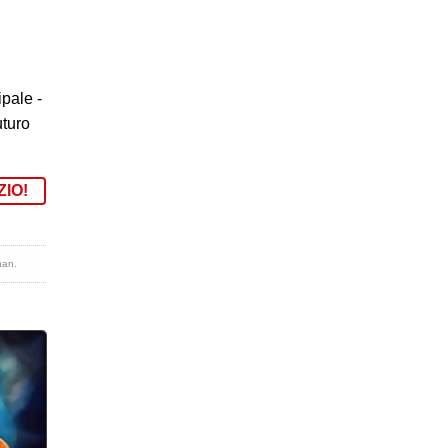
pale -
uturo
ZIO!
han
.