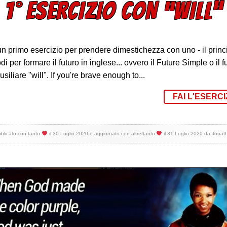
1° ESERCIZIO CON “WILL”
n primo esercizio per prendere dimestichezza con uno - il princi
i per formare il futuro in inglese... ovvero il Future Simple o il f
usiliare "will". If you're brave enough to...
FAI L'ESERCI
blicato con tanto
il
30 Luglio 2020
e aggiornato con altrettanto
il
31 Luglio 2020
da
Jonat