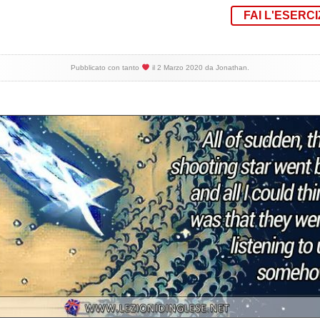
FAI L'ESERCI
Pubblicato con tanto
il
2 Marzo 2020
da
Jonathan
.