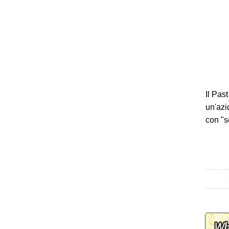
Il Pas
un'azi
con "s