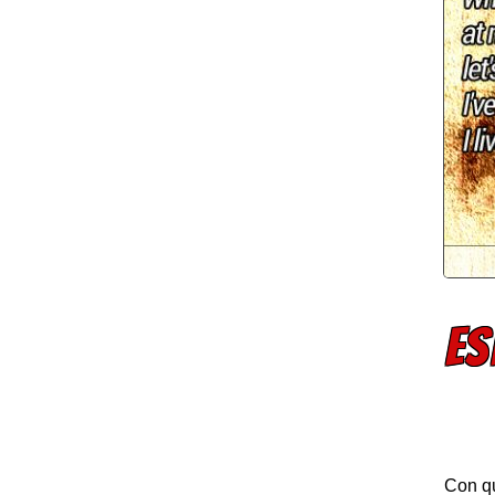
ES
Con qu