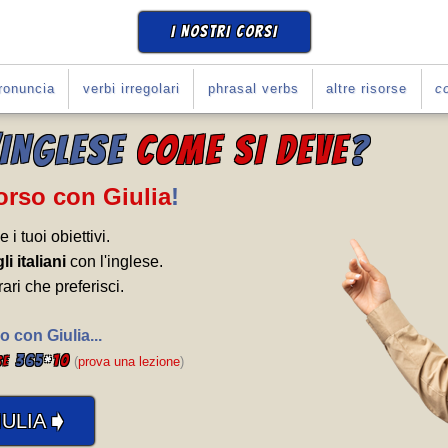
I NOSTRI CORSI
ronuncia
verbi irregolari
phrasal verbs
altre risorse
co
'INGLESE
COME SI DEVE
?
Corso con Giulia
!
e i tuoi obiettivi.
li italiani
con l'inglese.
rari che preferisci.
o con Giulia...
365
*
10
se
(
prova una lezione
)
➧
ULIA