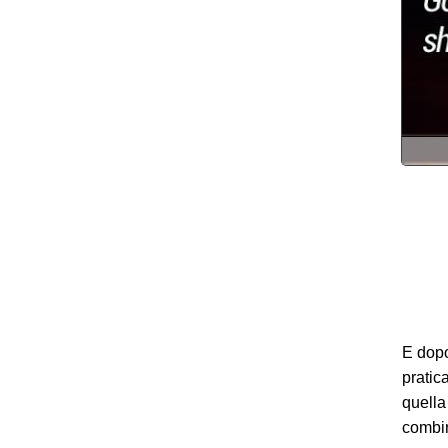
E dopo
pratic
quella
combin