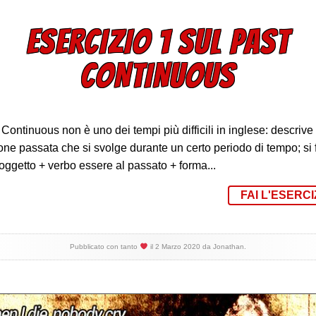
ESERCIZIO 1 SUL PAST
CONTINUOUS
t Continuous non è uno dei tempi più difficili in inglese: descrive
one passata che si svolge durante un certo periodo di tempo; si
oggetto + verbo essere al passato + forma...
FAI L'ESERCI
Pubblicato con tanto
il
2 Marzo 2020
da
Jonathan
.