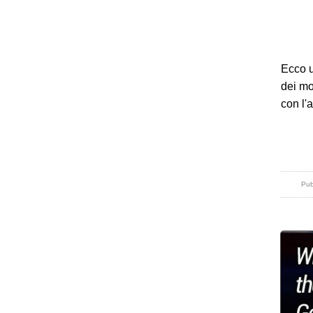
Ecco u
dei mod
con l'a
Pub