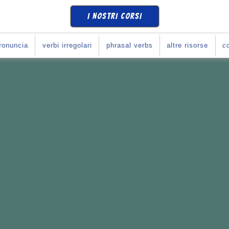
I NOSTRI CORSI
ronuncia
verbi irregolari
phrasal verbs
altre risorse
co
SE
COME SI DEVE
?
Corso con Giulia
!
e i tuoi obiettivi.
li italiani
con l'inglese.
rari che preferisci.
o con Giulia...
365
*
10
se
(
prova una lezione
)
➧
ULIA