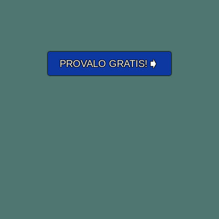
➧
PROVALO GRATIS!
re il concetto “non vedo l’ora di” possiam
to… I look forward to…