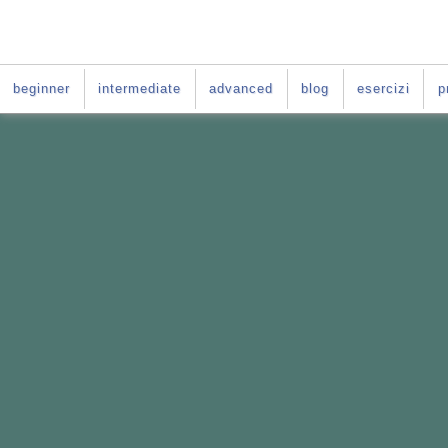
beginner
intermediate
advanced
blog
esercizi
p
VUOI IMPARARE L'INGLE
La soluzione è:
il Per-
Il Percorso fatto
su misura per te
Basato sul
le difficoltà tipiche deg
Da fare
online
nei giorni e negli o
E per tutta la durata del tuo per-cors
ACCESSO GRATIS al
C
orso di ingle
PER-CORSO CON GI
Vai al
: