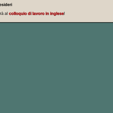
esideri
rà al
colloquio di lavoro in inglese
!
bo che segue il “
to
” dopo “
look forwar
all’infinito (o forma base).
 going
;
look forward to doing
;
look forward t
o
” più come una preposizione che come un 
nfinito (“
to go
“; “
to do
“; “
to talk
“).
sempio: