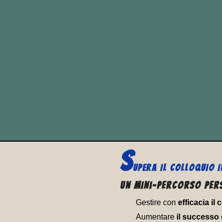
LO
Non vedere l’ora di…
Il verbo frasale “
to look
vedere l’ora di”.
S
UPERA IL
COLLOQUIO I
Un Mini-percorso per
Gestire con
efficacia il
Aumentare
il successo 