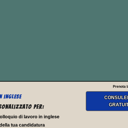
OK FORWARD T
 forward to
” estende il significato di
to loo
Prenota l
N INGLESE
CONSULE
GRATUI
sonalizzato per:
 colloquio di lavoro in inglese
della tua candidatura