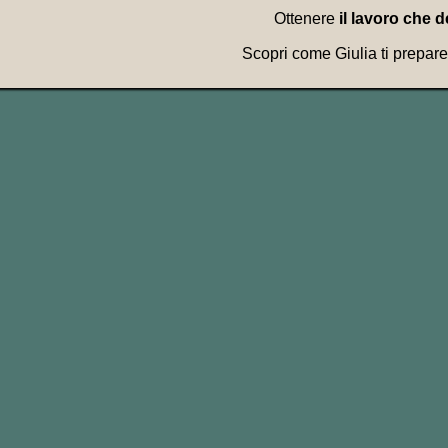
Ottenere
il lavoro che d
Scopri come Giulia ti prepare
Da notare che il ver
Esempi:
look forward to
Considera infatti quel “
t
forma base del verbo all’i
Quindi non si dice ad e