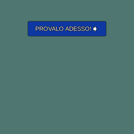
➧
PROVALO ADESSO!
My parents are strange.
I miei genitori sono strani.
mine
= mio
That girl is mine.