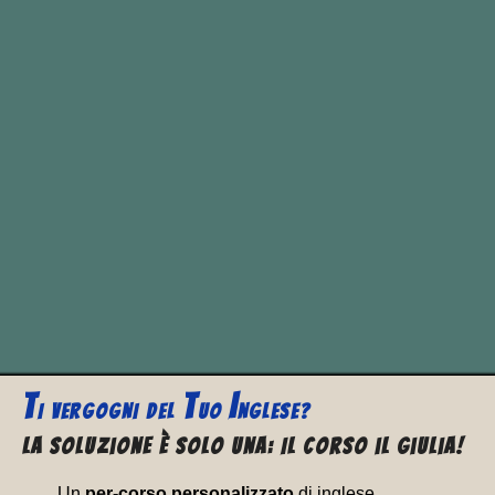
ESERCIZIO SULLA DIFFERENZA TRA
L’AGGETTIVO POSSESSIVO “
MY
” E IL
PRONOME POSSESSIVO “
MINE
“
Di esercizi con i pronomi e aggettivi
possessivi ne abbiamo già uno:
MY,
YOUR, HER… MINE, YOURS,
HERS…
T
T
I
I VERGOGNI
DEL
UO
NGLESE?
La soluzione è solo una: Il corso il Giulia!
Un
per-corso personalizzato
di inglese