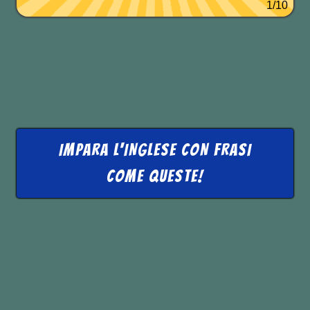
1/10
IMPARA L'INGLESE CON FRASI
COME QUESTE!
Per approfondire ti ricordiamo anche
le lezioni di riferimento sugli
aggettivi
possessivi
e sui
pronomi possessivi
.