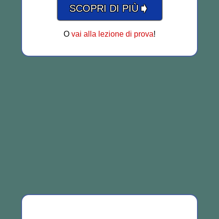
➧
SCOPRI DI PIÙ
O
vai alla lezione di prova
!