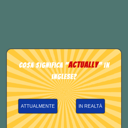
il secondo – “
mine
” – è un
pronome e lo vedrai sempre
al
posto di un nome
(o sostantivo).
TEST DI INGLESE
actually
Cosa significa "
" in
inglese?
ATTUALMENTE
IN REALTÀ