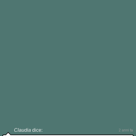
Aggiornata con ❤️ il
16 Giugno 2019
-
pubblicata la prima volta il
28
Gennaio 2016
- da
Jonathan
.
←
Esercizio: I veri plurali irregolari
2° Esercizio sul Genitivo Sassone
→
CI SONO 9 COMMENTI...
Claudia
dice:
2 anni fa