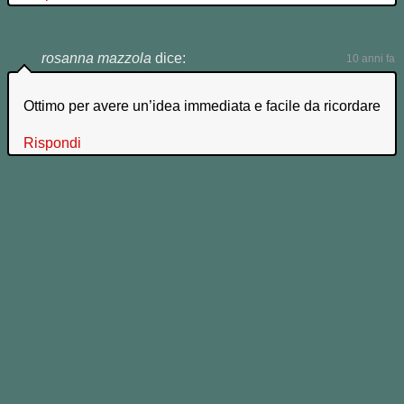
rosanna mazzola
dice:
10 anni fa
Ottimo per avere un’idea immediata e facile da ricordare
Rispondi
Lascia un commento!
Compila qui sotto tutti i campi e clicca "Invia Commento"
Il tuo Commento