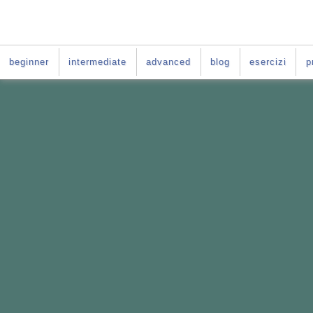
beginner
intermediate
advanced
blog
esercizi
p
VUOI IMPARARE L'INGLE
La soluzione è:
il Per-
Il Percorso fatto
su misura per te
Basato sul
le difficoltà tipiche deg
Da fare
online
nei giorni e negli o
E per tutta la durata del tuo per-cors
ACCESSO GRATIS al
C
orso di ingle
PER-CORSO CON GI
Vai al
: