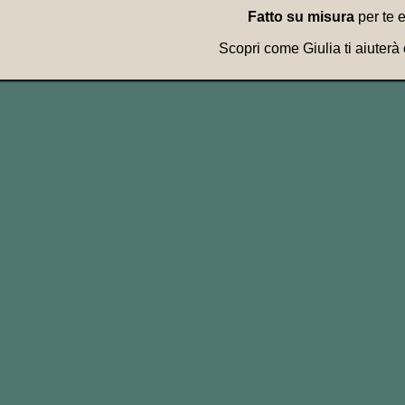
Fatto su misura
per te 
Scopri come Giulia ti aiuterà
Te la ricordi quella famo
Beh, in inglese si dice c
Oppure ancora: