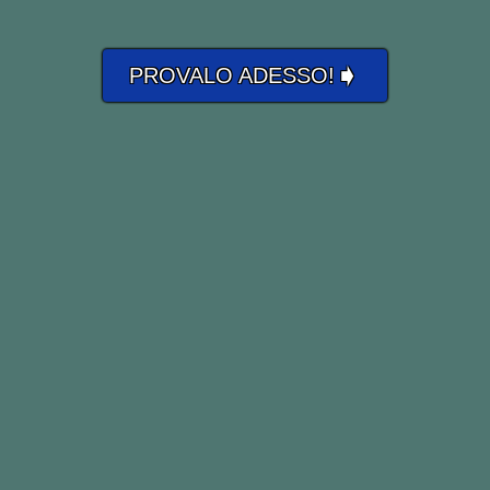
➧
PROVALO ADESSO!
 my funeral, in fact let’s all
have a party
;
ams and more.
pianga al mio funerale, anzi
facciamo
tut
o vissuto tutti i miei sogni e anche di più.
rale il verbo “
to have
“, vai alla lezione su
e le espressioni idiomatiche, vai a questa 