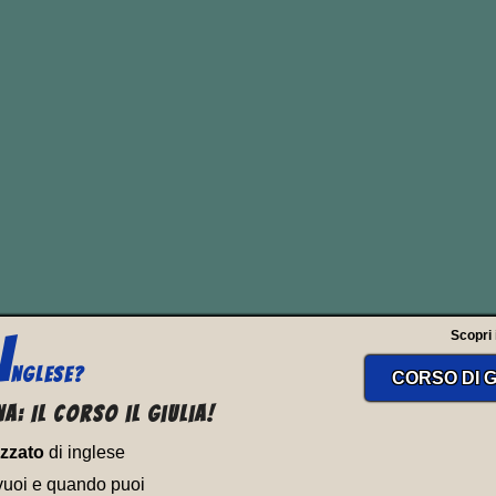
mettiamo alla prova sulle tante espressioni 
radurre con “avere” o “possedere”! Ad ese
gnifica “fare una pausa”, non “
avere una pa
I
Scopri il
NGLESE?
CORSO DI G
a: Il corso il Giulia!
izzato
di inglese
vuoi e quando puoi