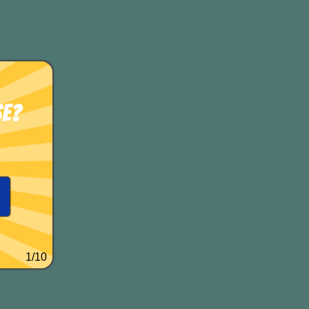
se?
1/10