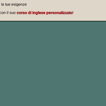
e le tue esigenze
 con il suo
corso di inglese personalizzato
!
sa pubblicità, vero? 😉
“Fai un break, spezza con KitKat!”
osì:
“
Have a break
,
have
a
KitKat
“!