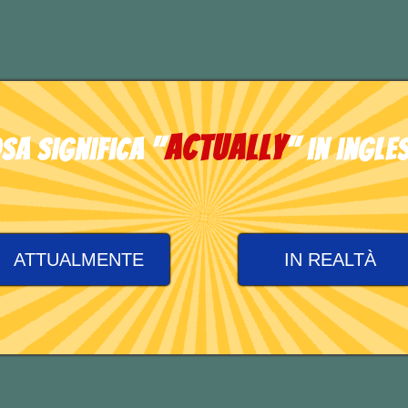
TEST DI INGLESE
actually
sa significa "
" in ingle
ATTUALMENTE
IN REALTÀ
 “
to have
“