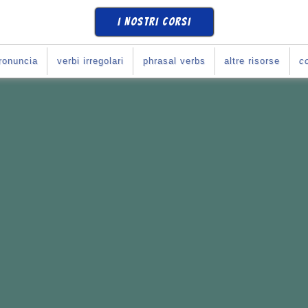
I NOSTRI CORSI
ronuncia
verbi irregolari
phrasal verbs
altre risorse
co
SE
COME SI DEVE
?
Corso con Giulia
!
e i tuoi obiettivi.
li italiani
con l'inglese.
rari che preferisci.
o con Giulia...
365
*
10
se
(
prova una lezione
)
➧
ULIA