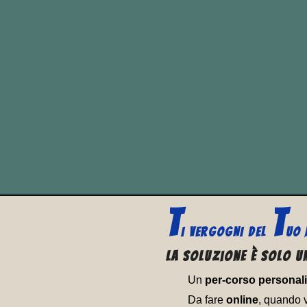
Con questo esercizio ci 
che non sempre si può t
“
to have a break
” si
T
T
I VERGOGNI
DEL
UO
La soluzione è solo un
Un
per-corso personal
Da fare
online
, quando 