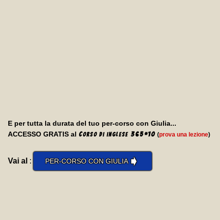
E per tutta la durata del tuo per-corso con Giulia...
ACCESSO GRATIS al
C
365
*
10
(
prova una lezione
)
orso di inglese
➧
Vai al
:
PER-CORSO CON GIULIA